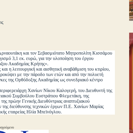
ις
Αρναουτάκη και τον Σεβασμιότατο Μητροπολίτη Κισσάμου
ισμό 3,1 εκ. ευρώ, για την υλοποίηση του έργου
όξου Ακαδημίας Κρήτης».
ι η λειτουργική και αισθητική αναβάθμιση του κτιρίου,
ροκύψει με την πάροδο των ετών και από την πολυετή
νάγκες της Ορθόδοξης Ακαδημίας ως συνεδριακό κέντρο
ιφερειάρχη Χανίων Νίκου Καλογερή, του Διευθυντή της
ιακού Συμβούλου Ευστράτιου Φλεμετάκη, της
της πρώην Γενικής Διευθύντριας αναπτυξιακού
 της διεύθυνσης τεχνικών έργων Π.Ε. Χανίων Μαρίας
κής εταιρείας Ηλία Μπεϊνόγλου.
ηγούμενο