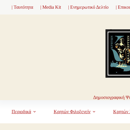
Μετάβαση
| Ταυτότητα
| Media Kit
| Ενημερωτικό Δελτίο
| Επικο
στο
περιεχόμενο
Δημοσιογραφική Ψη
Περιοδικά
Κρητών Φιλοξενείν
Κρητών 