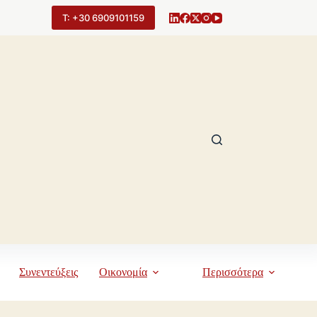
Τ: +30 6909101159
Συνεντεύξεις
Οικονομία
Περισσότερα