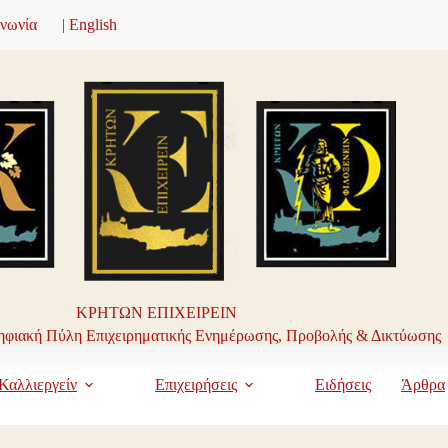
ινωνία
| English
ΚΡΗΤΩΝ ΕΠΙΧΕΙΡΕΙΝ
φιακή Πύλη Επιχειρηματικής Ενημέρωσης, Προβολής & Δικτύωσης
Καλλιεργείν
Επιχειρήσεις
Ειδήσεις
Άρθρα