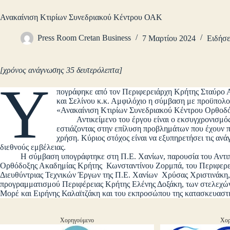
Ανακαίνιση Κτιρίων Συνεδριακού Κέντρου ΟΑΚ
Press Room Cretan Business
7 Μαρτίου 2024
Ειδήσε
[χρόνος ανάγνωσης 35 δευτερόλεπτα]
Υ
πογράφηκε από τον Περιφερειάρχη Κρήτης Σταύρο 
και Σελίνου κ.κ. Αμφιλόχιο η σύμβαση με προϋπολογ
«Ανακαίνιση Κτιρίων Συνεδριακού Κέντρου Ορθοδ
Αντικείμενο του έργου είναι ο εκσυγχρονισμός κα
εστιάζοντας στην επίλυση προβλημάτων που έχουν π
χρήση. Κύριος στόχος είναι να εξυπηρετήσει τις α
διεθνούς εμβέλειας.
Η σύμβαση υπογράφτηκε στη Π.Ε. Χανίων, παρουσία του Αντιπερ
Ορθόδοξης Ακαδημίας Κρήτης Κωνσταντίνου Ζορμπά, του Περιφερε
Διευθύντριας Τεχνικών Έργων της Π.Ε. Χανίων Χρύσας Χριστινάκη, 
προγραμματισμού Περιφέρειας Κρήτης Ελένης Δοξάκη, των στελεχών
Μορέ και Ειρήνης Καλαϊτζάκη και του εκπροσώπου της κατασκευαστι
Χορηγούμενο
Χορ