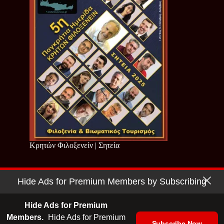
Κρητών Φιλοξενείν | Σητεία
Hide Ads for Premium Members by Subscribing
Copyright © 2026 - Cretan Business | Κρητών Επιχειρείν
Όροι Χρήσης
|
Πολιτική Απορρήτου
Hide Ads for Premium
Members.
Hide Ads for Premium
Subscribe Now