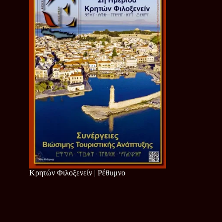
Κρητών Φιλοξενείν | Ρέθυμνο