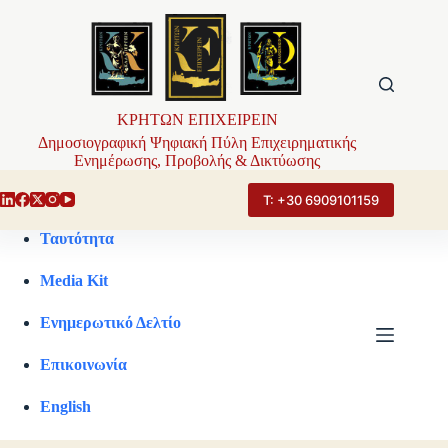
Μετάβαση
στο
περιεχόμενο
ΚΡΗΤΩΝ ΕΠΙΧΕΙΡΕΙΝ
Δημοσιογραφική Ψηφιακή Πύλη Επιχειρηματικής
Ενημέρωσης, Προβολής & Δικτύωσης
Τ: +30 6909101159
Ταυτότητα
Media Kit
Ενημερωτικό Δελτίο
Επικοινωνία
English