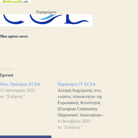
Χορηγούμενο
Μου αρέσει αυτό:
Σχετικά
Νέος Πρόεδρος ECSA
Παραίτηση ΓΓ ECSA
13 Ιανουαρίου 2022
Αλλαγή διαχείρισης στις
σε "Ειδήσεις"
ενώσεις πλοιοκτητών της
Ευρωπαϊκής Κοινότητας
(European Community
Shipowners' Associations -
ECSA) μετά την παραίτηση
4 Οκτωβρίου 2021
του Γενικού Γραμματέα
σε "Ειδήσεις"
Martin Dorsman.Ο Martin