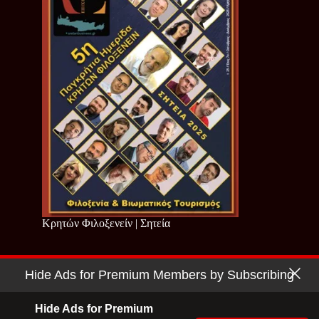
Κρητών Φιλοξενείν | Σητεία
Hide Ads for Premium Members by Subscribing
Copyright © 2026 - Cretan Business | Κρητών Επιχειρείν
Όροι Χρήσης
|
Πολιτική Απορρήτου
Hide Ads for Premium