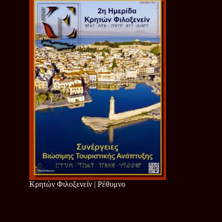
Κρητών Φιλοξενείν | Ρέθυμνο