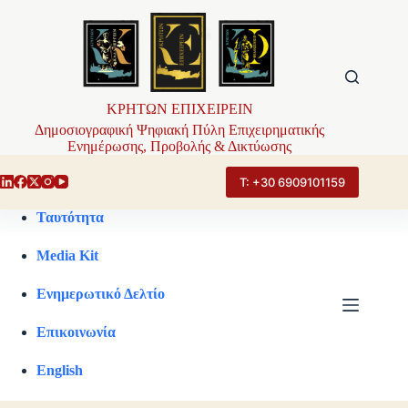
Μετάβαση
στο
περιεχόμενο
ΚΡΗΤΩΝ ΕΠΙΧΕΙΡΕΙΝ
Δημοσιογραφική Ψηφιακή Πύλη Επιχειρηματικής
Ενημέρωσης, Προβολής & Δικτύωσης
Τ: +30 6909101159
Ταυτότητα
Media Kit
Ενημερωτικό Δελτίο
Επικοινωνία
English