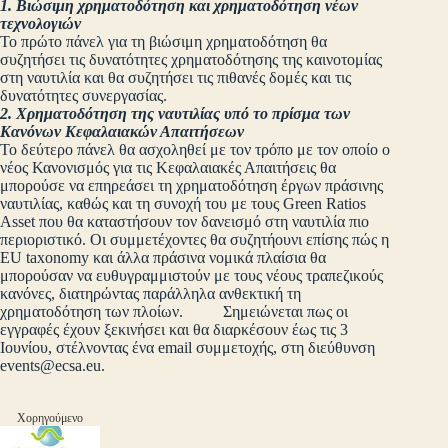
1. Βιώσιμη χρηματοδότηση και χρηματοδότηση νέων
τεχνολογιών
Το πρώτο πάνελ για τη βιώσιμη χρηματοδότηση θα
συζητήσει τις δυνατότητες χρηματοδότησης της καινοτομίας
στη ναυτιλία και θα συζητήσει τις πιθανές δομές και τις
δυνατότητες συνεργασίας.
2. Χρηματοδότηση της ναυτιλίας υπό το πρίσμα των
Κανόνων Κεφαλαιακών Απαιτήσεων
Το δεύτερο πάνελ θα ασχοληθεί με τον τρόπο με τον οποίο ο
νέος Κανονισμός για τις Κεφαλαιακές Απαιτήσεις θα
μπορούσε να επηρεάσει τη χρηματοδότηση έργων πράσινης
ναυτιλίας, καθώς και τη συνοχή του με τους Green Ratios
Asset που θα καταστήσουν τον δανεισμό στη ναυτιλία πιο
περιοριστικό. Οι συμμετέχοντες θα συζητήουνι επίσης πώς η
EU taxonomy και άλλα πράσινα νομικά πλαίσια θα
μπορούσαν να ευθυγραμμιστούν με τους νέους τραπεζικούς
κανόνες, διατηρώντας παράλληλα ανθεκτική τη
χρηματοδότηση των πλοίων. Σημειώνεται πως οι
εγγραφές έχουν ξεκινήσει και θα διαρκέσουν έως τις 3
Ιουνίου, στέλνοντας ένα email συμμετοχής, στη διεύθυνση
events@ecsa.eu
.
Χορηγούμενο