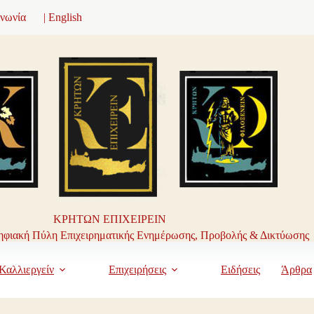
ινωνία
| English
ΚΡΗΤΩΝ ΕΠΙΧΕΙΡΕΙΝ
φιακή Πύλη Επιχειρηματικής Ενημέρωσης, Προβολής & Δικτύωσης
Καλλιεργείν
Επιχειρήσεις
Ειδήσεις
Άρθρα