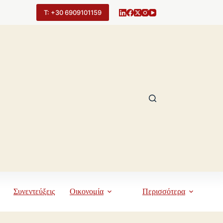
Τ: +30 6909101159
Συνεντεύξεις
Οικονομία
Περισσότερα