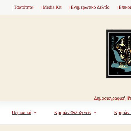
Μετάβαση
| Ταυτότητα
| Media Kit
| Ενημερωτικό Δελτίο
| Επικο
στο
περιεχόμενο
Δημοσιογραφική Ψη
Περιοδικά
Κρητών Φιλοξενείν
Κρητών 