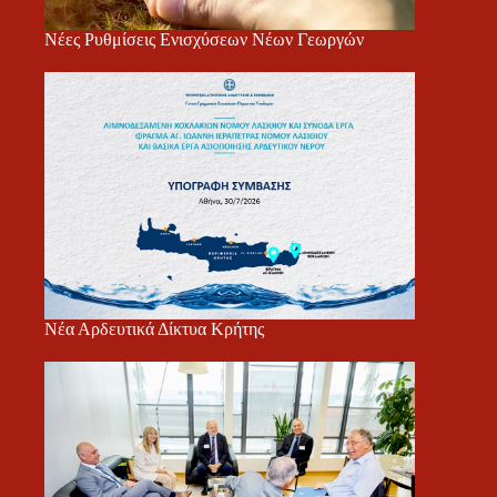
Νέες Ρυθμίσεις Ενισχύσεων Νέων Γεωργών
Νέα Αρδευτικά Δίκτυα Κρήτης