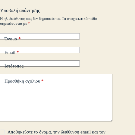
o
pp
nk
στ
Υποβολή απάντησης
m
εί
Η ηλ. διεύθυνση σας δεν δημοσιεύεται.
Τα υποχρεωτικά πεδία
σημειώνονται με
*
τε
Όνομα
*
Email
*
Ιστότοπος
Προσθήκη σχόλιου
*
Αποθηκεύστε το όνομα, την διεύθυνση email και τον