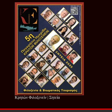
Κρητών Φιλοξενείν | Σητεία