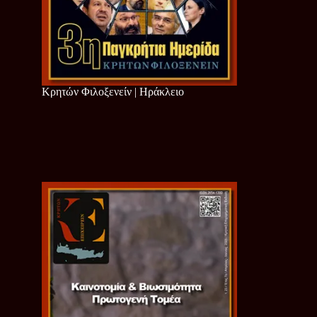
Κρητών Φιλοξενείν | Ηράκλειο