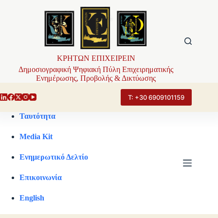
Μετάβαση
στο
περιεχόμενο
ΚΡΗΤΩΝ ΕΠΙΧΕΙΡΕΙΝ
Δημοσιογραφική Ψηφιακή Πύλη Επιχειρηματικής
Ενημέρωσης, Προβολής & Δικτύωσης
Τ: +30 6909101159
Ταυτότητα
Media Kit
Ενημερωτικό Δελτίο
Επικοινωνία
English