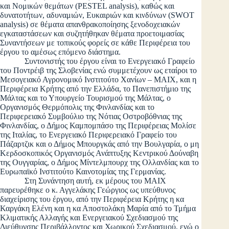
και Νομικών θεμάτων (PESTEL analysis), καθώς και
δυνατοτήτων, αδυναμιών, Ευκαιριών και κινδύνων (SWOT
analysis) σε θέματα απανθρακοποίησης ξενοδοχειακών
εγκαταστάσεων και συζητήθηκαν θέματα προετοιμασίας
Συναντήσεων με τοπικούς φορείς σε κάθε Περιφέρεια του
έργου το αμέσως επόμενο διάστημα.
Συντονιστής του έργου είναι το Ενεργειακό Γραφείο
του Ποντρέιβ της Σλοβενίας ενώ συμμετέχουν ως εταίροι το
Μεσογειακό Αγρονομικό Ινστιτούτο Χανίων – ΜΑΙΧ, και η
Περιφέρεια Κρήτης από την Ελλάδα, το Πανεπιστήμιο της
Μάλτας και το Υπουργείο Τουρισμού της Μάλτας, ο
Οργανισμός Θερμόπολις της Φινλανδίας και το
Περιφερειακό Συμβούλιο της Νότιας Οστροβόθνιας της
Φινλανδίας, ο Δήμος Καμπομπάσο της Περιφέρειας Μολίσε
της Ιταλίας, το Ενεργειακό Περιφερειακό Γραφείο του
Πάζαρτζικ και ο Δήμος Μπουργκάς από την Βουλγαρία, ο μη
Κερδοσκοπικός Οργανισμός Ανάπτυξης Κεντρικού Δούναβη
της Ουγγαρίας, ο Δήμος Μίντελμπουρχ της Ολλανδίας και το
Ευρωπαϊκό Ινστιτούτο Καινοτομίας της Γερμανίας.
Στη Συνάντηση αυτή, εκ μέρους του ΜΑΙΧ
παρευρέθηκε ο κ. Αγγελάκης Γεώργιος ως υπεύθυνος
διαχείρισης του έργου, από την Περιφέρεια Κρήτης η κα
Καργάκη Ελένη και η κα Αποστολάκη Μαρία από το Τμήμα
Κλιματικής Αλλαγής και Ενεργειακού Σχεδιασμού της
Διεύθυνσης Περιβάλλοντος και Χωρικού Σχεδιασμού, ενώ ο