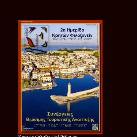
Κρητών Φιλοξενείν | Ρέθυμνο