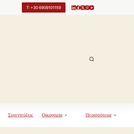
Τ: +30 6909101159
Συνεντεύξεις
Οικονομία
Περισσότερα