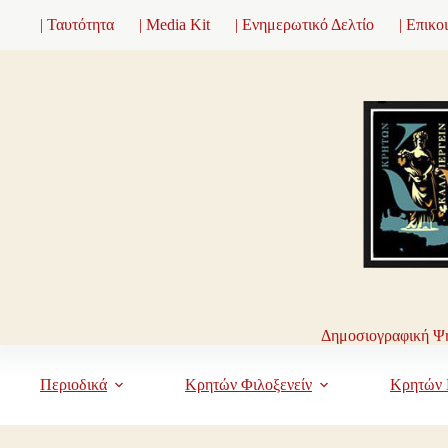
Μετάβαση
| Ταυτότητα
| Media Kit
| Ενημερωτικό Δελτίο
| Επικο
στο
περιεχόμενο
Δημοσιογραφική Ψη
Περιοδικά
Κρητών Φιλοξενείν
Κρητών 