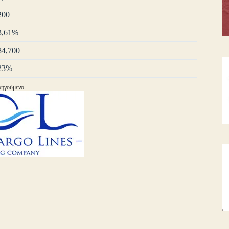
200
3,61%
84,700
23%
ηγούμενο