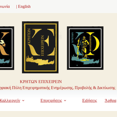
ινωνία
| English
ΚΡΗΤΩΝ ΕΠΙΧΕΙΡΕΙΝ
φιακή Πύλη Επιχειρηματικής Ενημέρωσης, Προβολής & Δικτύωσης
Καλλιεργείν
Επιχειρήσεις
Ειδήσεις
Άρθρα