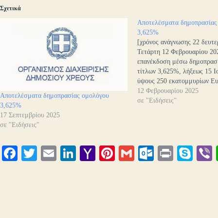
Σχετικά
Αποτελέσματα δημοπρασίας
3,625%
[χρόνος ανάγνωσης 22 δευτε
Τετάρτη 12 Φεβρουαρίου 202
επανέκδοση μέσω δημοπρασ
τίτλων 3,625%, λήξεως 15 Ι
ύψους 250 εκατομμυρίων Ε
δημοπρασία πραγματοποιήθ
12 Φεβρουαρίου 2025
Αποτελέσματα δημοπρασίας ομολόγου
Βασικών Διαπραγματευτών Α
σε "Ειδήσεις"
3,625%
Dealers). Οι συνολικές προ
17 Σεπτεμβρίου 2025
σε 1.188 εκατ. Ευρώ και η 
σε "Ειδήσεις"
διακανονισμού είναι η Τετά
Fa
T
E
Li
Y
Pi
G
O
Pr
S
ce
wi
m
nk
ah
nt
m
ut
in
ky
bo
tte
ail
ed
oo
er
ail
lo
t
pe
r
ok
r
In
M
es
ok
ail
t
.c