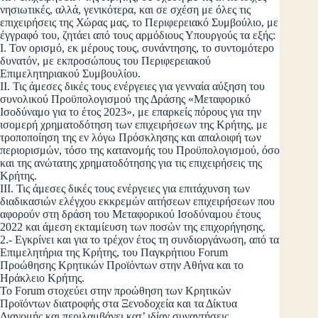
νησιωτικές, αλλά, γενικότερα, και σε σχέση με όλες τις
επιχειρήσεις της Χώρας μας, το Περιφερειακό Συμβούλιο, με
έγγραφό του, ζητάει από τους αρμόδιους Υπουργούς τα εξής:
I. Τον ορισμό, εκ μέρους τους, συνάντησης, το συντομότερο
δυνατόν, με εκπροσώπους του Περιφερειακού
Επιμελητηριακού Συμβουλίου.
II. Τις άμεσες δικές τους ενέργειες για γενναία αύξηση του
συνολικού Προϋπολογισμού της Δράσης «Μεταφορικό
Ισοδύναμο για το έτος 2023», με επαρκείς πόρους για την
ισομερή χρηματοδότηση των επιχειρήσεων της Κρήτης, με
τροποποίηση της εν λόγω Πρόσκλησης και απαλοιφή των
περιορισμών, τόσο της κατανομής του Προϋπολογισμού, όσο
και της ανώτατης χρηματοδότησης για τις επιχειρήσεις της
Κρήτης.
III. Τις άμεσες δικές τους ενέργειες για επιτάχυνση των
διαδικασιών ελέγχου εκκρεμών αιτήσεων επιχειρήσεων που
αφορούν στη δράση του Μεταφορικού Ισοδύναμου έτους
2022 και άμεση εκταμίευση των ποσών της επιχορήγησης.
2.- Εγκρίνει και για το τρέχον έτος τη συνδιοργάνωση, από τα
Επιμελητήρια της Κρήτης, του Παγκρήτιου Forum
Προώθησης Κρητικών Προϊόντων στην Αθήνα και το
Ηράκλειο Κρήτης.
Το Forum στοχεύει στην προώθηση των Κρητικών
Προϊόντων διατροφής στα Ξενοδοχεία και τα Δίκτυα
Διανομής και περιλαμβάνει κατ’ ιδίαν συναντήσεις