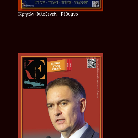
Κρητών Φιλοξενείν | Ρέθυμνο