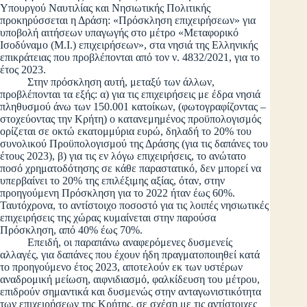
Υπουργού Ναυτιλίας και Νησιωτικής Πολιτικής
προκηρύσσεται η Δράση: «Πρόσκληση επιχειρήσεων» για
υποβολή αιτήσεων υπαγωγής στο μέτρο «Μεταφορικό
Ισοδύναμο (Μ.Ι.) επιχειρήσεων», στα νησιά της Ελληνικής
επικράτειας που προβλέπονται από τον ν. 4832/2021, για το
έτος 2023.
Στην πρόσκληση αυτή, μεταξύ των άλλων,
προβλέπονται τα εξής: α) για τις επιχειρήσεις με έδρα νησιά
πληθυσμού άνω των 150.001 κατοίκων, (φωτογραφίζοντας –
στοχεύοντας την Κρήτη) ο κατανεμημένος προϋπολογισμός
ορίζεται σε οκτώ εκατομμύρια ευρώ, δηλαδή το 20% του
συνολικού Προϋπολογισμού της Δράσης (για τις δαπάνες του
έτους 2023), β) για τις εν λόγω επιχειρήσεις, το ανώτατο
ποσό χρηματοδότησης σε κάθε παραστατικό, δεν μπορεί να
υπερβαίνει το 20% της επιλέξιμης αξίας, όταν, στην
προηγούμενη Πρόσκληση για το 2022 ήταν έως 60%.
Ταυτόχρονα, το αντίστοιχο ποσοστό για τις λοιπές νησιωτικές
επιχειρήσεις της χώρας κυμαίνεται στην παρούσα
Πρόσκληση, από 40% έως 70%.
Επειδή, οι παραπάνω αναφερόμενες δυσμενείς
αλλαγές, για δαπάνες που έχουν ήδη πραγματοποιηθεί κατά
το προηγούμενο έτος 2023, αποτελούν εκ των υστέρων
αναδρομική μείωση, αιφνιδιασμό, φαλκίδευση του μέτρου,
επιδρούν σημαντικά και δυσμενώς στην ανταγωνιστικότητα
των επιχειρήσεων της Κρήτης, σε σχέση με τις αντίστοιχες