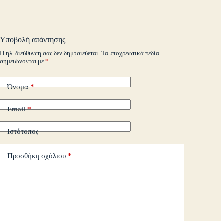
ok
r
In
M
es
ok
pe
r
ts
ge
y
ρ
ail
t
.c
A
r
Li
α
o
pp
nk
στ
Υποβολή απάντησης
m
εί
Η ηλ. διεύθυνση σας δεν δημοσιεύεται.
Τα υποχρεωτικά πεδία
σημειώνονται με
*
τε
Όνομα
*
Email
*
Ιστότοπος
Προσθήκη σχόλιου
*