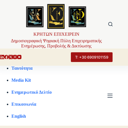
Μετάβαση
στο
περιεχόμενο
ΚΡΗΤΩΝ ΕΠΙΧΕΙΡΕΙΝ
Δημοσιογραφική Ψηφιακή Πύλη Επιχειρηματικής
Ενημέρωσης, Προβολής & Δικτύωσης
Τ: +30 6909101159
Ταυτότητα
Media Kit
Ενημερωτικό Δελτίο
Επικοινωνία
English