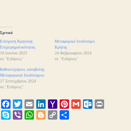
Σχετικά
Ενίσχυση Κρητικής
Μεταφορικό Ισοδύναμο
Επιχειρηματικότητας
Κρήτης
10 Ιουνίου 2025
24 Φεβρουαρίου 2024
σε "Ειδήσεις"
σε "Ειδήσεις"
Καθυστερήσεις καταβολής
Μεταφορικού Ισοδύναμου
27 Σεπτεμβρίου 2024
σε "Ειδήσεις"
Fa
T
E
Li
Y
Pi
G
O
Pr
ce
wi
m
nk
ah
nt
m
ut
in
S
Vi
W
Bl
C
Μ
bo
tte
ail
ed
oo
er
ail
lo
t
ky
be
ha
og
op
οι