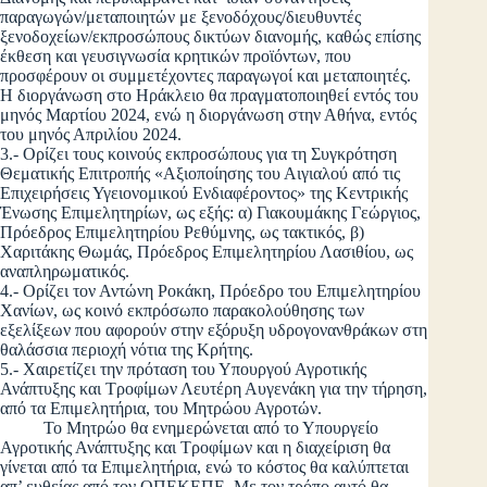
παραγωγών/μεταποιητών με ξενοδόχους/διευθυντές
ξενοδοχείων/εκπροσώπους δικτύων διανομής, καθώς επίσης
έκθεση και γευσιγνωσία κρητικών προϊόντων, που
προσφέρουν οι συμμετέχοντες παραγωγοί και μεταποιητές.
Η διοργάνωση στο Ηράκλειο θα πραγματοποιηθεί εντός του
μηνός Μαρτίου 2024, ενώ η διοργάνωση στην Αθήνα, εντός
του μηνός Απριλίου 2024.
3.- Ορίζει τους κοινούς εκπροσώπους για τη Συγκρότηση
Θεματικής Επιτροπής «Αξιοποίησης του Αιγιαλού από τις
Επιχειρήσεις Υγειονομικού Ενδιαφέροντος» της Κεντρικής
Ένωσης Επιμελητηρίων, ως εξής: α) Γιακουμάκης Γεώργιος,
Πρόεδρος Επιμελητηρίου Ρεθύμνης, ως τακτικός, β)
Χαριτάκης Θωμάς, Πρόεδρος Επιμελητηρίου Λασιθίου, ως
αναπληρωματικός.
4.- Ορίζει τον Αντώνη Ροκάκη, Πρόεδρο του Επιμελητηρίου
Χανίων, ως κοινό εκπρόσωπο παρακολούθησης των
εξελίξεων που αφορούν στην εξόρυξη υδρογονανθράκων στη
θαλάσσια περιοχή νότια της Κρήτης.
5.- Χαιρετίζει την πρόταση του Υπουργού Αγροτικής
Ανάπτυξης και Τροφίμων Λευτέρη Αυγενάκη για την τήρηση,
από τα Επιμελητήρια, του Μητρώου Αγροτών.
Το Μητρώο θα ενημερώνεται από το Υπουργείο
Αγροτικής Ανάπτυξης και Τροφίμων και η διαχείριση θα
γίνεται από τα Επιμελητήρια, ενώ το κόστος θα καλύπτεται
απ’ ευθείας από τον ΟΠΕΚΕΠΕ. Με τον τρόπο αυτό θα