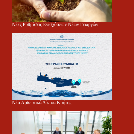
Νέες Ρυθμίσεις Ενισχύσεων Νέων Γεωργών
Νέα Αρδευτικά Δίκτυα Κρήτης