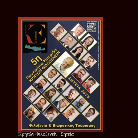
Κρητών Φιλοξενείν | Σητεία