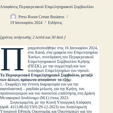
Αποφάσεις Περιφερειακού Επιμελητηριακού Συμβουλίου
Press Room Cretan Business
19 Ιανουαρίου 2024
Ειδήσεις
[χρόνος ανάγνωσης 2 λεπτά και 30 δευτ.]
Π
ραγματοποιήθηκε στις 16 Ιανουαρίου 2024,
στα Χανιά, στα γραφεία του Επιμελητηρίου
Χανίων, συνεδρίαση του Περιφερειακού
Επιμελητηριακού Συμβουλίου Κρήτης
(ΠΕΣΚ), με την συμμετοχή και των
τεσσάρων Επιμελητηρίων του νησιού.
Το Περιφερειακό Επιμελητηριακό Συμβούλιο, μεταξύ
των άλλων, ομόφωνα αποφάσισε τα εξής:
1.- Εκφράζει την έντονη διαμαρτυρία του για την
αιφνιδιαστική – ραγδαία μείωση, για την Κρήτη, του
προϋπολογισμού και του ποσοστού επιδότησης στη Δράση
Μεταφορικό Ισοδύναμο (Μ.Ι.) έτους 2023.
Συγκεκριμένα, με την Κοινή Υπουργική Απόφαση
(αριθ. 4113.80-02/1501/29-12-2023) του Αναπληρωτή
Υπουργού Εθνικής Οικονομίας και Οικονομικών και του