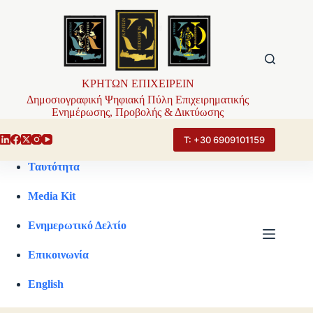
Μετάβαση
στο
περιεχόμενο
ΚΡΗΤΩΝ ΕΠΙΧΕΙΡΕΙΝ
Δημοσιογραφική Ψηφιακή Πύλη Επιχειρηματικής
Ενημέρωσης, Προβολής & Δικτύωσης
Τ: +30 6909101159
Ταυτότητα
Media Kit
Ενημερωτικό Δελτίο
Επικοινωνία
English