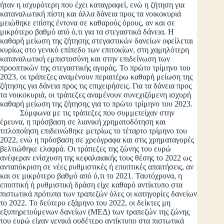
ήταν η ισχυρότερη που έχει καταγραφεί, ενώ η ζήτηση για
καταναλωτική πίστη και άλλα δάνεια προς τα νοικοκυριά
μειώθηκε επίσης έντονα σε καθαρούς όρους, αν και σε
μικρότερο βαθμό από ό,τι για τα στεγαστικά δάνεια. Η
καθαρή μείωση της ζήτησης στεγαστικών δανείων οφείλεται
κυρίως στο γενικό επίπεδο των επιτοκίων, στη χαμηλότερη
καταναλωτική εμπιστοσύνη και στην επιδείνωση των
προοπτικών της στεγαστικής αγοράς. Το πρώτο τρίμηνο του
2023, οι τράπεζες αναμένουν περαιτέρω καθαρή μείωση της
ζήτησης για δάνεια προς τις επιχειρήσεις. Για τα δάνεια προς
τα νοικοκυριά, οι τράπεζες αναμένουν συνεχιζόμενη ισχυρή
καθαρή μείωση της ζήτησης για το πρώτο τρίμηνο του 2023.
Σύμφωνα με τις τράπεζες που συμμετείχαν στην
έρευνα, η πρόσβαση σε λιανική χρηματοδότηση και
τιτλοποίηση επιδεινώθηκε μετρίως το τέταρτο τρίμηνο του
2022, ενώ η πρόσβαση σε χρεόγραφα και στις χρηματαγορές
βελτιώθηκε ελαφρά. Οι τράπεζες της ζώνης του ευρώ
ανέφεραν ενίσχυση της κεφαλαιακής τους θέσης το 2022 ως
ανταπόκριση σε νέες ρυθμιστικές ή εποπτικές απαιτήσεις, αν
και σε μικρότερο βαθμό από ό,τι το 2021. Ταυτόχρονα, η
εποπτική ή ρυθμιστική δράση είχε καθαρό αντίκτυπο στα
πιστωτικά πρότυπα των τραπεζών όλες οι κατηγορίες δανείων
το 2022. Το δεύτερο εξάμηνο του 2022, οι δείκτες μη
εξυπηρετούμενων δανείων (ΜΕΔ) των τραπεζών της ζώνης
του ευρώ είχαν γενικά ουδέτερο αντίκτυπο στα πιστωτικά