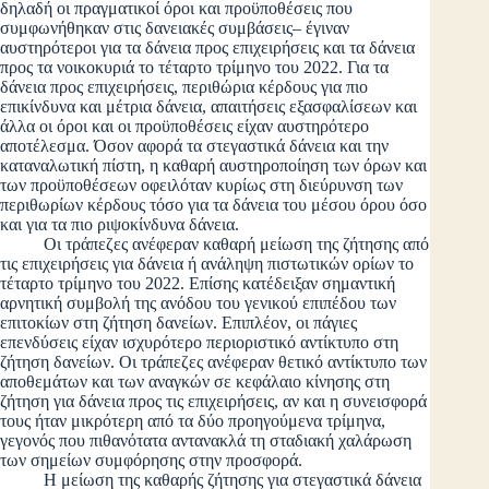
δηλαδή οι πραγματικοί όροι και προϋποθέσεις που
συμφωνήθηκαν στις δανειακές συμβάσεις– έγιναν
αυστηρότεροι για τα δάνεια προς επιχειρήσεις και τα δάνεια
προς τα νοικοκυριά το τέταρτο τρίμηνο του 2022. Για τα
δάνεια προς επιχειρήσεις, περιθώρια κέρδους για πιο
επικίνδυνα και μέτρια δάνεια, απαιτήσεις εξασφαλίσεων και
άλλα οι όροι και οι προϋποθέσεις είχαν αυστηρότερο
αποτέλεσμα. Όσον αφορά τα στεγαστικά δάνεια και την
καταναλωτική πίστη, η καθαρή αυστηροποίηση των όρων και
των προϋποθέσεων οφειλόταν κυρίως στη διεύρυνση των
περιθωρίων κέρδους τόσο για τα δάνεια του μέσου όρου όσο
και για τα πιο ριψοκίνδυνα δάνεια.
Οι τράπεζες ανέφεραν καθαρή μείωση της ζήτησης από
τις επιχειρήσεις για δάνεια ή ανάληψη πιστωτικών ορίων το
τέταρτο τρίμηνο του 2022. Επίσης κατέδειξαν σημαντική
αρνητική συμβολή της ανόδου του γενικού επιπέδου των
επιτοκίων στη ζήτηση δανείων. Επιπλέον, οι πάγιες
επενδύσεις είχαν ισχυρότερο περιοριστικό αντίκτυπο στη
ζήτηση δανείων. Οι τράπεζες ανέφεραν θετικό αντίκτυπο των
αποθεμάτων και των αναγκών σε κεφάλαιο κίνησης στη
ζήτηση για δάνεια προς τις επιχειρήσεις, αν και η συνεισφορά
τους ήταν μικρότερη από τα δύο προηγούμενα τρίμηνα,
γεγονός που πιθανότατα αντανακλά τη σταδιακή χαλάρωση
των σημείων συμφόρησης στην προσφορά.
Η μείωση της καθαρής ζήτησης για στεγαστικά δάνεια