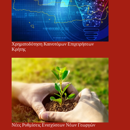
Χρηματοδότηση Καινοτόμων Επιχειρήσεων
Κρήτης
Νέες Ρυθμίσεις Ενισχύσεων Νέων Γεωργών