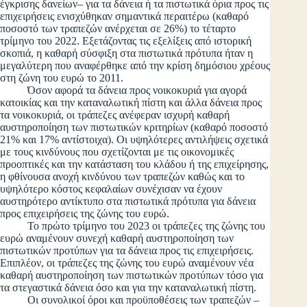
έγκρισης δανείων– για τα δάνεια ή τα πιστωτικά όρια προς τις
επιχειρήσεις ενισχύθηκαν σημαντικά περαιτέρω (καθαρό
ποσοστό των τραπεζών ανέρχεται σε 26%) το τέταρτο
τρίμηνο του 2022. Εξετάζοντας τις εξελίξεις από ιστορική
σκοπιά, η καθαρή σύσφιξη στα πιστωτικά πρότυπα ήταν η
μεγαλύτερη που αναφέρθηκε από την κρίση δημόσιου χρέους
στη ζώνη του ευρώ το 2011.
Όσον αφορά τα δάνεια προς νοικοκυριά για αγορά
κατοικίας και την καταναλωτική πίστη και άλλα δάνεια προς
τα νοικοκυριά, οι τράπεζες ανέφεραν ισχυρή καθαρή
αυστηροποίηση των πιστωτικών κριτηρίων (καθαρό ποσοστό
21% και 17% αντίστοιχα). Οι υψηλότερες αντιλήψεις σχετικά
με τους κινδύνους που σχετίζονται με τις οικονομικές
προοπτικές και την κατάσταση του κλάδου ή της επιχείρησης,
η φθίνουσα ανοχή κινδύνου των τραπεζών καθώς και το
υψηλότερο κόστος κεφαλαίων συνέχισαν να έχουν
αυστηρότερο αντίκτυπο στα πιστωτικά πρότυπα για δάνεια
προς επιχειρήσεις της ζώνης του ευρώ.
Το πρώτο τρίμηνο του 2023 οι τράπεζες της ζώνης του
ευρώ αναμένουν συνεχή καθαρή αυστηροποίηση των
πιστωτικών προτύπων για τα δάνεια προς τις επιχειρήσεις.
Επιπλέον, οι τράπεζες της ζώνης του ευρώ αναμένουν νέα
καθαρή αυστηροποίηση των πιστωτικών προτύπων τόσο για
τα στεγαστικά δάνεια όσο και για την καταναλωτική πίστη.
Οι συνολικοί όροι και προϋποθέσεις των τραπεζών –