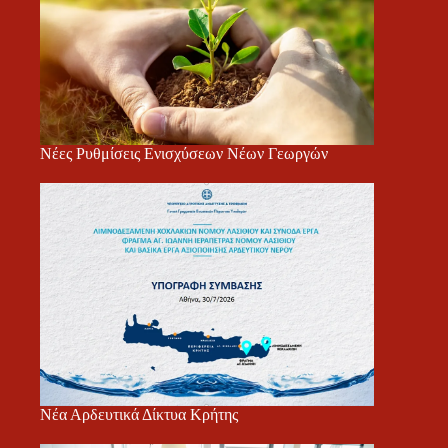
Νέες Ρυθμίσεις Ενισχύσεων Νέων Γεωργών
Νέα Αρδευτικά Δίκτυα Κρήτης