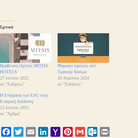
Σχετικά
Βράβευση Ομίλου MITSIS
Ψηφιακό σχολείο από
HOTELS
Τράπεζα Χανίων
27 Ιουνίου 2022
26 Απριλίου 2024
σε "Ειδήσεις"
σε "Ειδήσεις"
H Επίδραση των ESG στην
Εταιρική Απόδοση
12 Ιουνίου 2025
σε "Άρθρα"
Fa
T
E
Li
Y
Pi
G
O
Pr