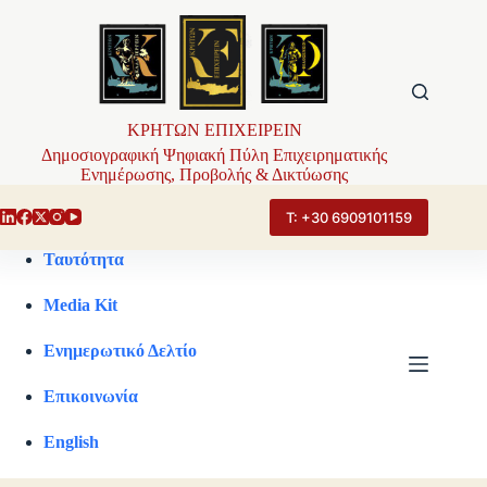
Μετάβαση
στο
περιεχόμενο
ΚΡΗΤΩΝ ΕΠΙΧΕΙΡΕΙΝ
Δημοσιογραφική Ψηφιακή Πύλη Επιχειρηματικής
Ενημέρωσης, Προβολής & Δικτύωσης
Τ: +30 6909101159
Ταυτότητα
Media Kit
Ενημερωτικό Δελτίο
Επικοινωνία
English