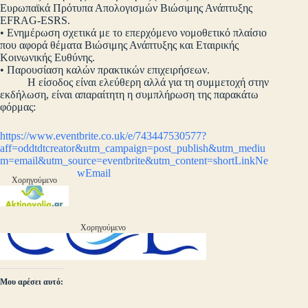
Ευρωπαϊκά Πρότυπα Απολογισμών Βιώσιμης Ανάπτυξης
EFRAG-ESRS.
• Ενημέρωση σχετικά με το επερχόμενο νομοθετικό πλαίσιο
που αφορά θέματα Βιώσιμης Ανάπτυξης και Εταιρικής
Κοινωνικής Ευθύνης.
• Παρουσίαση καλών πρακτικών επιχειρήσεων.
Η είσοδος είναι ελεύθερη αλλά για τη συμμετοχή στην
εκδήλωση, είναι απαραίτητη η συμπλήρωση της παρακάτω
φόρμας:
https://www.eventbrite.co.uk/e/743447530577?
aff=oddtdtcreator&utm_campaign=post_publish&utm_mediu
m=email&utm_source=eventbrite&utm_content=shortLinkNe
wEmail
Χορηγούμενο
Χορηγούμενο
Μου αρέσει αυτό: