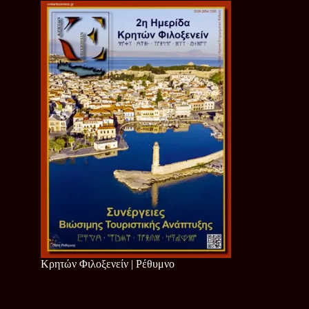
Κρητών Φιλοξενείν | Ρέθυμνο