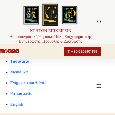
Μετάβαση
στο
περιεχόμενο
ΚΡΗΤΩΝ ΕΠΙΧΕΙΡΕΙΝ
Δημοσιογραφική Ψηφιακή Πύλη Επιχειρηματικής
Ενημέρωσης, Προβολής & Δικτύωσης
Τ: +30 6909101159
Ταυτότητα
Media Kit
Ενημερωτικό Δελτίο
Επικοινωνία
English