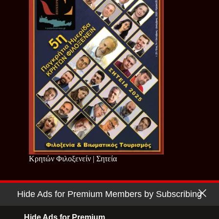
Κρητών Φιλοξενείν | Σητεία
Hide Ads for Premium Members by Subscribing
Copyright © 2026 - Cretan Business | Κρητών Επιχειρείν
Όροι Χρήσης
|
Πολιτική Απορρήτου
Hide Ads for Premium