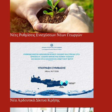
Νέες Ρυθμίσεις Ενισχύσεων Νέων Γεωργών
Νέα Αρδευτικά Δίκτυα Κρήτης