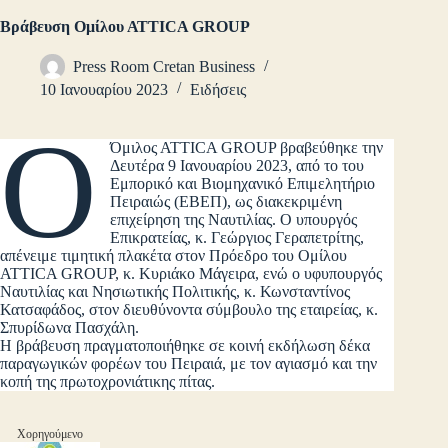
Βράβευση Ομίλου ΑΤΤΙCA GROUP
Press Room Cretan Business
10 Ιανουαρίου 2023
Ειδήσεις
Ο
Όμιλος ΑΤΤΙCA GROUP βραβεύθηκε την
Δευτέρα 9 Ιανουαρίου 2023, από το του
Εμπορικό και Βιομηχανικό Επιμελητήριο
Πειραιώς (ΕΒΕΠ), ως διακεκριμένη
επιχείρηση της Ναυτιλίας. Ο υπουργός
Επικρατείας, κ. Γεώργιος Γεραπετρίτης,
απένειμε τιμητική πλακέτα στον Πρόεδρο του Ομίλου
ATTICA GROUP, κ. Κυριάκο Μάγειρα, ενώ ο υφυπουργός
Ναυτιλίας και Νησιωτικής Πολιτικής, κ. Κωνσταντίνος
Κατσαφάδος, στον διευθύνοντα σύμβουλο της εταιρείας, κ.
Σπυρίδωνα Πασχάλη.
Η βράβευση πραγματοποιήθηκε σε κοινή εκδήλωση δέκα
παραγωγικών φορέων του Πειραιά, με τον αγιασμό και την
κοπή της πρωτοχρονιάτικης πίτας.
Χορηγούμενο