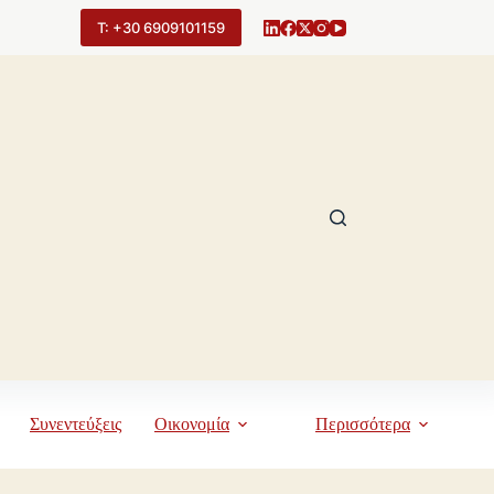
Τ: +30 6909101159
Συνεντεύξεις
Οικονομία
Περισσότερα