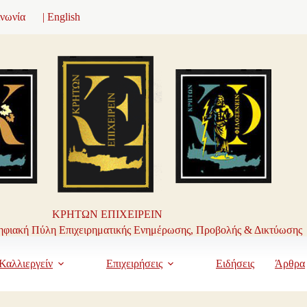
ινωνία
| English
ΚΡΗΤΩΝ ΕΠΙΧΕΙΡΕΙΝ
φιακή Πύλη Επιχειρηματικής Ενημέρωσης, Προβολής & Δικτύωσης
Καλλιεργείν
Επιχειρήσεις
Ειδήσεις
Άρθρα