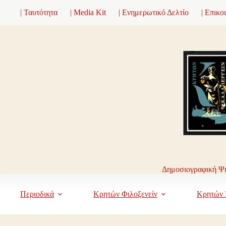
Μετάβαση
| Ταυτότητα
| Media Kit
| Ενημερωτικό Δελτίο
| Επικο
στο
περιεχόμενο
Δημοσιογραφική Ψη
Περιοδικά
Κρητών Φιλοξενείν
Κρητών 