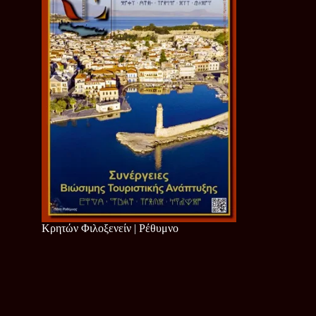
Κρητών Φιλοξενείν | Ρέθυμνο