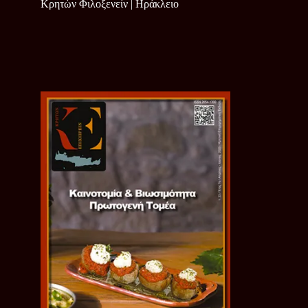
Κρητών Φιλοξενείν | Ηράκλειο