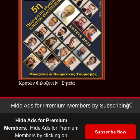
Κρητών Φιλοξενείν | Σητεία
Hide Ads for Premium Members by Subscribing
Copyright © 2026 - Cretan Business | Κρητών Επιχειρείν
Όροι Χρήσης
|
Πολιτική Απορρήτου
Hide Ads for Premium
Members.
Hide Ads for Premium
Subscribe Now
Members by clicking on