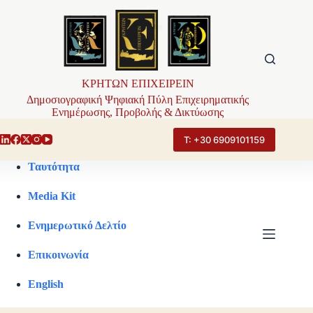
Μετάβαση
στο
περιεχόμενο
ΚΡΗΤΩΝ ΕΠΙΧΕΙΡΕΙΝ
Δημοσιογραφική Ψηφιακή Πύλη Επιχειρηματικής
Ενημέρωσης, Προβολής & Δικτύωσης
Τ: +30 6909101159
Ταυτότητα
Media Kit
Ενημερωτικό Δελτίο
Επικοινωνία
English