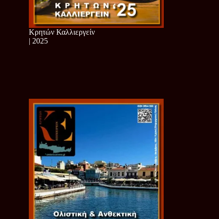
Κρητών Καλλιεργείν
| 2025