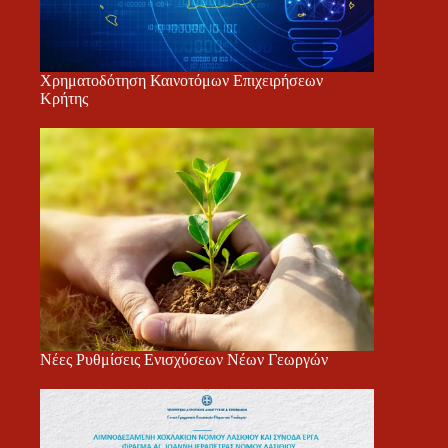
Χρηματοδότηση Καινοτόμων Επιχειρήσεων
Κρήτης
Νέες Ρυθμίσεις Ενισχύσεων Νέων Γεωργών