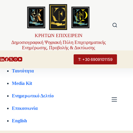
Μετάβαση
στο
περιεχόμενο
ΚΡΗΤΩΝ ΕΠΙΧΕΙΡΕΙΝ
Δημοσιογραφική Ψηφιακή Πύλη Επιχειρηματικής
Ενημέρωσης, Προβολής & Δικτύωσης
Τ: +30 6909101159
Ταυτότητα
Media Kit
Ενημερωτικό Δελτίο
Επικοινωνία
English