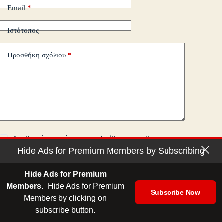
Email
*
Ιστότοπος
Προσθήκη σχόλιου
*
Αποθηκεύστε το όνομα, την διεύθυνση email και τον
ιστότοπό μου σε αυτόν τον περιηγητή για την επόμενη φορά
Hide Ads for Premium Members by Subscribing
που θα σχολιάσω.
Hide Ads for Premium
Δημοσίευση σχολίου
Members.
Hide Ads for Premium
Subscribe Now
Members by clicking on
subscribe button.