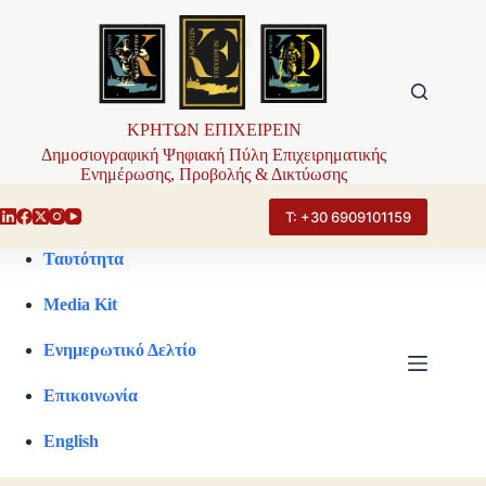
Μετάβαση
στο
περιεχόμενο
ΚΡΗΤΩΝ ΕΠΙΧΕΙΡΕΙΝ
Δημοσιογραφική Ψηφιακή Πύλη Επιχειρηματικής
Ενημέρωσης, Προβολής & Δικτύωσης
Τ: +30 6909101159
Ταυτότητα
Media Kit
Ενημερωτικό Δελτίο
Επικοινωνία
English