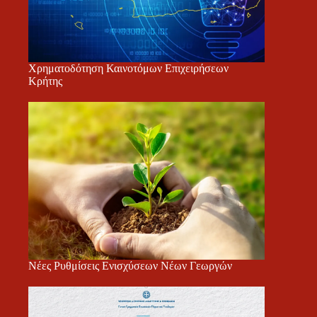
Χρηματοδότηση Καινοτόμων Επιχειρήσεων
Κρήτης
Νέες Ρυθμίσεις Ενισχύσεων Νέων Γεωργών