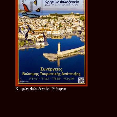
Κρητών Φιλοξενείν | Ρέθυμνο