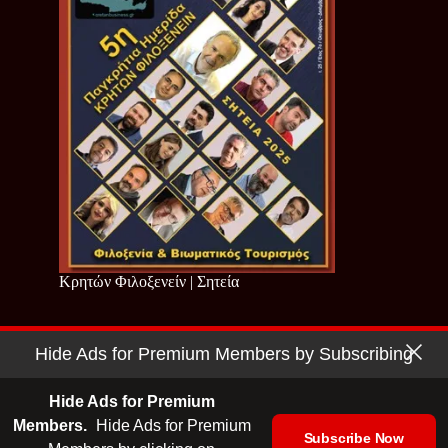
Κρητών Φιλοξενείν | Σητεία
Hide Ads for Premium Members by Subscribing
Copyright © 2026 - Cretan Business | Κρητών Επιχειρείν
Όροι Χρήσης
|
Πολιτική Απορρήτου
Hide Ads for Premium
Members.
Hide Ads for Premium
Subscribe Now