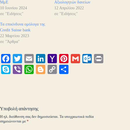
ΜμΕ
Αξιολογητών δανείων
10 Ιουνίου 2024
12 Απριλίου 2022
σε "Ειδήσεις"
σε "Ειδήσεις"
Τα επικίνδυνα ομόλογα της
Credit Suisse bank
22 Μαρτίου 2023
σε "Άρθρα"
Fa
T
E
Li
Y
Pi
G
O
Pr
ce
wi
m
nk
ah
nt
m
ut
in
S
Vi
W
Bl
C
Μ
bo
tte
ail
ed
oo
er
ail
lo
t
ky
be
ha
og
op
οι
ok
r
In
M
es
ok
pe
r
ts
ge
y
ρ
ail
t
.c
A
r
Li
α
o
pp
nk
στ
Υποβολή απάντησης
m
εί
Η ηλ. διεύθυνση σας δεν δημοσιεύεται.
Τα υποχρεωτικά πεδία
σημειώνονται με
*
τε