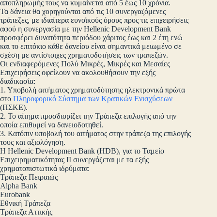
αποπληρωμής τους να κυμαίνεται από 5 έως 10 χρόνια.
Τα δάνεια θα χορηγούνται από τις 10 συνεργαζόμενες
τράπεζες, με ιδιαίτερα ευνοϊκούς όρους προς τις επιχειρήσεις
αφού η συνεργασία με την Hellenic Development Bank
προσφέρει δυνατότητα περιόδου χάριτος έως και 2 έτη ενώ
και το επιτόκιο κάθε δανείου είναι σημαντικά μειωμένο σε
σχέση με αντίστοιχες χρηματοδοτήσεις των τραπεζών.
Οι ενδιαφερόμενες Πολύ Μικρές, Μικρές και Μεσαίες
Επιχειρήσεις οφείλουν να ακολουθήσουν την εξής
διαδικασία:
1. Υποβολή αιτήματος χρηματοδότησης ηλεκτρονικά πρώτα
στο
Πληροφορικό Σύστημα των Κρατικών Ενισχύσεων
(ΠΣΚΕ).
2. Το αίτημα προσδιορίζει την Τράπεζα επιλογής από την
οποία επιθυμεί να δανειοδοτηθεί.
3. Κατόπιν υποβολή του αιτήματος στην τράπεζα της επιλογής
τους και αξιολόγηση.
Η Hellenic Development Bank (HDB), για το Ταμείο
Επιχειρηματικότητας ΙΙ συνεργάζεται με τα εξής
χρηματοπιστωτικά ιδρύματα:
Τράπεζα Πειραιώς
Alpha Bank
Eurobank
Εθνική Τράπεζα
Τράπεζα Αττικής