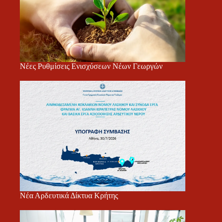
Νέες Ρυθμίσεις Ενισχύσεων Νέων Γεωργών
Νέα Αρδευτικά Δίκτυα Κρήτης