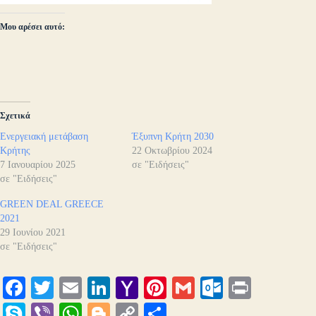
Μου αρέσει αυτό:
Σχετικά
Ενεργειακή μετάβαση
Έξυπνη Κρήτη 2030
Κρήτης
22 Οκτωβρίου 2024
7 Ιανουαρίου 2025
σε "Ειδήσεις"
σε "Ειδήσεις"
GREEN DEAL GREECE
2021
29 Ιουνίου 2021
σε "Ειδήσεις"
Fa
T
E
Li
Y
Pi
G
O
Pr
ce
wi
m
nk
ah
nt
m
ut
in
S
Vi
W
Bl
C
Μ