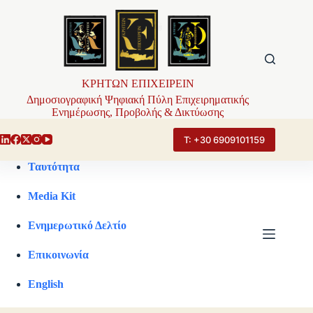
Μετάβαση
στο
περιεχόμενο
ΚΡΗΤΩΝ ΕΠΙΧΕΙΡΕΙΝ
Δημοσιογραφική Ψηφιακή Πύλη Επιχειρηματικής
Ενημέρωσης, Προβολής & Δικτύωσης
Τ: +30 6909101159
Ταυτότητα
Media Kit
Ενημερωτικό Δελτίο
Επικοινωνία
English