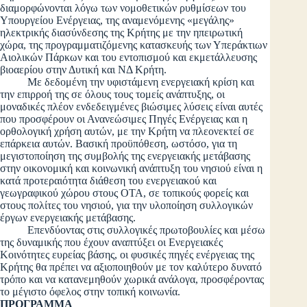
διαμορφώνονται λόγω των νομοθετικών ρυθμίσεων του
Υπουργείου Ενέργειας, της αναμενόμενης «μεγάλης»
ηλεκτρικής διασύνδεσης της Κρήτης με την ηπειρωτική
χώρα, της προγραμματιζόμενης κατασκευής των Υπεράκτιων
Αιολικών Πάρκων και του εντοπισμού και εκμετάλλευσης
βιοαερίου στην Δυτική και ΝΔ Κρήτη.
Με δεδομένη την υφιστάμενη ενεργειακή κρίση και
την επιρροή της σε όλους τους τομείς ανάπτυξης, οι
μοναδικές πλέον ενδεδειγμένες βιώσιμες λύσεις είναι αυτές
που προσφέρουν οι Ανανεώσιμες Πηγές Ενέργειας και η
ορθολογική χρήση αυτών, με την Κρήτη να πλεονεκτεί σε
επάρκεια αυτών. Βασική προϋπόθεση, ωστόσο, για τη
μεγιστοποίηση της συμβολής της ενεργειακής μετάβασης
στην οικονομική και κοινωνική ανάπτυξη του νησιού είναι η
κατά προτεραιότητα διάθεση του ενεργειακού και
γεωγραφικού χώρου στους ΟΤΑ, σε τοπικούς φορείς και
στους πολίτες του νησιού, για την υλοποίηση συλλογικών
έργων ενεργειακής μετάβασης.
Επενδύοντας στις συλλογικές πρωτοβουλίες και μέσω
της δυναμικής που έχουν αναπτύξει οι Ενεργειακές
Κοινότητες ευρείας βάσης, οι φυσικές πηγές ενέργειας της
Κρήτης θα πρέπει να αξιοποιηθούν με τον καλύτερο δυνατό
τρόπο και να κατανεμηθούν χωρικά ανάλογα, προσφέροντας
το μέγιστο όφελος στην τοπική κοινωνία.
ΠΡΟΓΡΑΜΜΑ