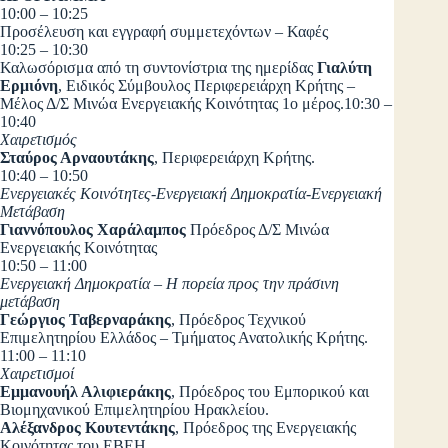
10:00 – 10:25
Προσέλευση και εγγραφή συμμετεχόντων – Καφές
10:25 – 10:30
Καλωσόρισμα από τη συντονίστρια της ημερίδας
Γιαλύτη
Ερμιόνη
, Ειδικός Σύμβουλος Περιφερειάρχη Κρήτης –
Μέλος Δ/Σ Μινώα Ενεργειακής Κοινότητας 1ο μέρος.10:30 –
10:40
Χαιρετισμός
Σταύρος Αρναουτάκης
, Περιφερειάρχη Κρήτης.
10:40 – 10:50
Ενεργειακές Κοινότητες-Ενεργειακή Δημοκρατία-Ενεργειακή
Μετάβαση
Γιαννόπουλος Χαράλαμπος
Πρόεδρος Δ/Σ Μινώα
Ενεργειακής Κοινότητας
10:50 – 11:00
Ενεργειακή Δημοκρατία – Η πορεία προς την πράσινη
μετάβαση
Γεώργιος Ταβερναράκης
, Πρόεδρος Τεχνικού
Επιμελητηρίου Ελλάδος – Τμήματος Ανατολικής Κρήτης.
11:00 – 11:10
Χαιρετισμοί
Εμμανουήλ Αλιφιεράκης
, Πρόεδρος του Εμπορικού και
Βιομηχανικού Επιμελητηρίου Ηρακλείου.
Αλέξανδρος Κουτεντάκης
, Πρόεδρος της Ενεργειακής
Κοινότητας του ΕΒΕΗ.