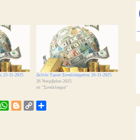
ς 25-11-2025
Δελτίο Τιμών Συναλλάγματος 26-11-2025
26 Νοεμβρίου 2025
σε "Συνάλλαγμα"
Vi
W
Bl
C
Μ
be
ha
og
op
οι
ts
ge
y
ρ
A
r
Li
α