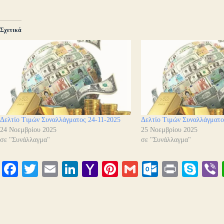
Σχετικά
Δελτίο Τιμών Συναλλάγματος 24-11-2025
Δελτίο Τιμών Συναλλάγματο
24 Νοεμβρίου 2025
25 Νοεμβρίου 2025
σε "Συνάλλαγμα"
σε "Συνάλλαγμα"
Fa
T
E
Li
Y
Pi
G
O
Pr
S
ce
wi
m
nk
ah
nt
m
ut
in
ky
bo
tte
ail
ed
oo
er
ail
lo
t
pe
r
ok
r
In
M
es
ok