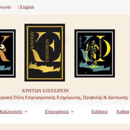
ινωνία
| English
ΚΡΗΤΩΝ ΕΠΙΧΕΙΡΕΙΝ
φιακή Πύλη Επιχειρηματικής Ενημέρωσης, Προβολής & Δικτύωσης
Καλλιεργείν
Επιχειρήσεις
Ειδήσεις
Άρθρα