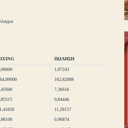
λλαγμα
FIXING
ΠΩΛΗΣΗ
,08600
1,07243
64,89000
162,82888
,45940
7,36616
,85515
0,84446
1,43450
11,29157
,98100
0,96874