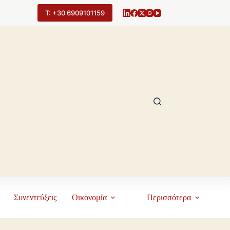
Τ: +30 6909101159
Συνεντεύξεις
Οικονομία
Περισσότερα