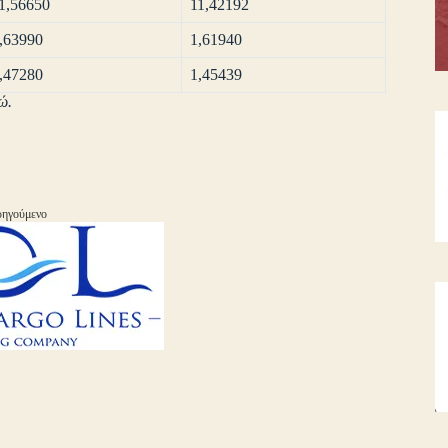
1,56650
11,42192
,63990
1,61940
,47280
1,45439
ώ.
ηγούμενο