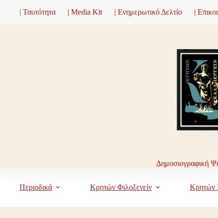
Μετάβαση
| Ταυτότητα
| Media Kit
| Ενημερωτικό Δελτίο
| Επικο
στο
περιεχόμενο
Δημοσιογραφική Ψη
Περιοδικά
Κρητών Φιλοξενείν
Κρητών 