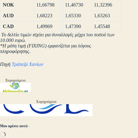
NOK
11,66798
11,46730
11,32396
AUD
1,68223
1,65330
1,63263
CAD
1,49969
1,47390
1,45548
Το δελτίο τιμών ισχύει για συναλλαγές μέχρι του ποσού των
10.000 ευρώ.
*Η μέση τιμή (FIXING) εμφανίζεται για λόγους
πληροφόρησης.
Πηγή
Τράπεζα Χανίων
Χορηγούμενο
Χορηγούμενο
Μου αρέσει αυτό:
Loading…