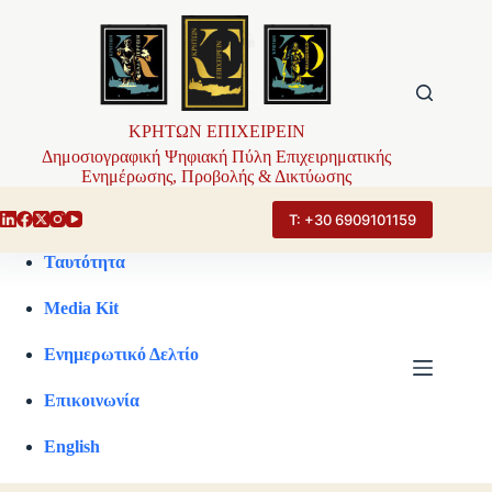
Μετάβαση
στο
περιεχόμενο
ΚΡΗΤΩΝ ΕΠΙΧΕΙΡΕΙΝ
Δημοσιογραφική Ψηφιακή Πύλη Επιχειρηματικής
Ενημέρωσης, Προβολής & Δικτύωσης
Τ: +30 6909101159
Ταυτότητα
Media Kit
Ενημερωτικό Δελτίο
Επικοινωνία
English