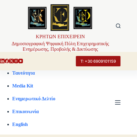
Μετάβαση
στο
περιεχόμενο
ΚΡΗΤΩΝ ΕΠΙΧΕΙΡΕΙΝ
Δημοσιογραφική Ψηφιακή Πύλη Επιχειρηματικής
Ενημέρωσης, Προβολής & Δικτύωσης
Τ: +30 6909101159
Ταυτότητα
Media Kit
Ενημερωτικό Δελτίο
Επικοινωνία
English