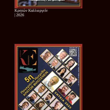
Κρητών Καλλιεργείν
| 2026