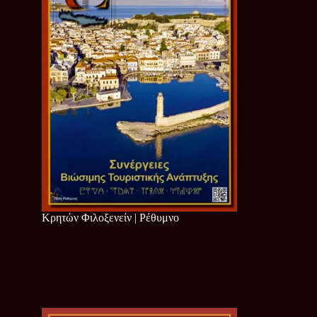
Κρητών Φιλοξενείν | Ρέθυμνο