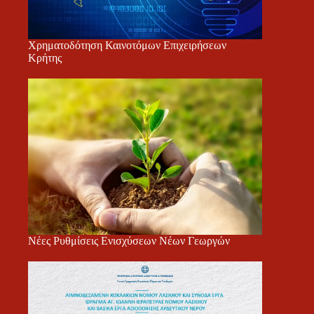
Χρηματοδότηση Καινοτόμων Επιχειρήσεων
Κρήτης
Νέες Ρυθμίσεις Ενισχύσεων Νέων Γεωργών