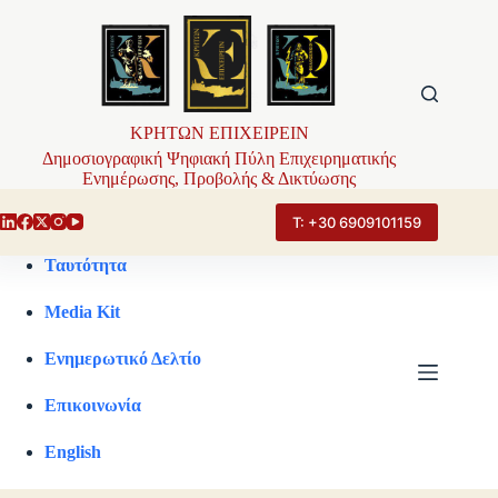
Μετάβαση
στο
περιεχόμενο
ΚΡΗΤΩΝ ΕΠΙΧΕΙΡΕΙΝ
Δημοσιογραφική Ψηφιακή Πύλη Επιχειρηματικής
Ενημέρωσης, Προβολής & Δικτύωσης
Τ: +30 6909101159
Ταυτότητα
Media Kit
Ενημερωτικό Δελτίο
Επικοινωνία
English