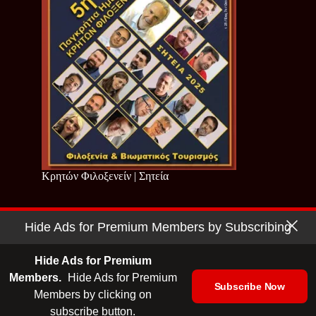
Κρητών Φιλοξενείν | Σητεία
Hide Ads for Premium Members by Subscribing
Copyright © 2026 - Cretan Business | Κρητών Επιχειρείν
Όροι Χρήσης
|
Πολιτική Απορρήτου
Hide Ads for Premium
Members.
Hide Ads for Premium
Subscribe Now
Members by clicking on
| Ταυτότητα
| Media Kit
| Ενημερωτικό Δελτίο
subscribe button.