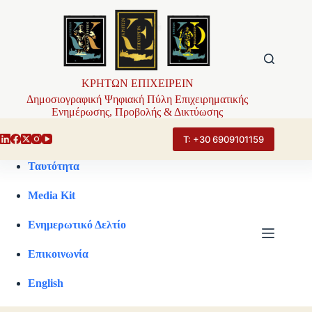
Μετάβαση
στο
περιεχόμενο
ΚΡΗΤΩΝ ΕΠΙΧΕΙΡΕΙΝ
Δημοσιογραφική Ψηφιακή Πύλη Επιχειρηματικής
Ενημέρωσης, Προβολής & Δικτύωσης
Τ: +30 6909101159
Ταυτότητα
Media Kit
Ενημερωτικό Δελτίο
Επικοινωνία
English