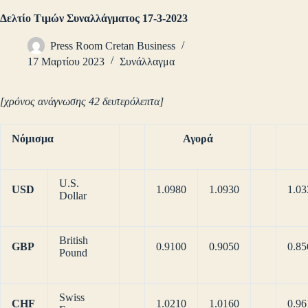
Δελτίο Τιμών Συναλλάγματος 17-3-2023
Press Room Cretan Business
17 Μαρτίου 2023
Συνάλλαγμα
[χρόνος ανάγνωσης 42 δευτερόλεπτα]
Νόμισμα
Αγορά
U.S.
USD
1.0980
1.0930
1.03
Dollar
British
GBP
0.9100
0.9050
0.85
Pound
Swiss
CHF
1.0210
1.0160
0.96