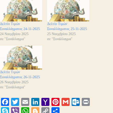
Δελτίο Τιμών
Δελτίο Τιμών
Συναλλάγματος 24-11-2025
Συναλλάγματος 25-11-2025
24 Νοεμβρίου 2025
25 Νοεμβρίου 2025
σε "Συνάλλαγμα"
σε "Συνάλλαγμα"
Δελτίο Τιμών
Συναλλάγματος 26-11-2025
26 Νοεμβρίου 2025
σε "Συνάλλαγμα"
Fa
T
E
Li
Y
Pi
G
O
Pr
ce
wi
m
nk
ah
nt
m
ut
in
S
Vi
W
Bl
C
Μ