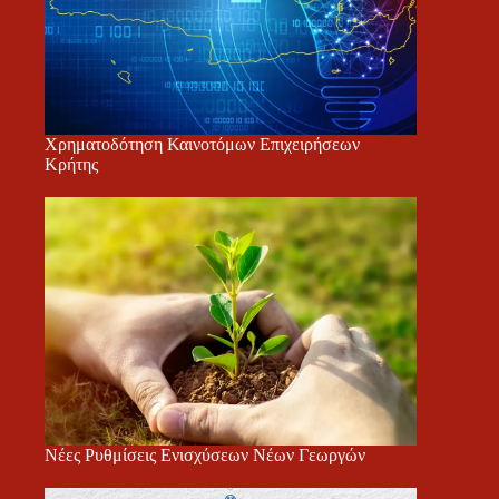
Χρηματοδότηση Καινοτόμων Επιχειρήσεων
Κρήτης
Νέες Ρυθμίσεις Ενισχύσεων Νέων Γεωργών