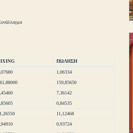
Συνάλλαγμα
FIXING
ΠΩΛΗΣΗ
,07680
1,06334
61,88000
159,85650
,45460
7,36142
,85605
0,84535
1,26550
11,12468
,94910
0,93724