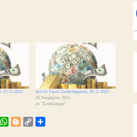
ς 25-11-2025
Δελτίο Τιμών Συναλλάγματος 26-11-2025
26 Νοεμβρίου 2025
σε "Συνάλλαγμα"
Vi
W
Bl
C
Μ
be
ha
og
op
οι