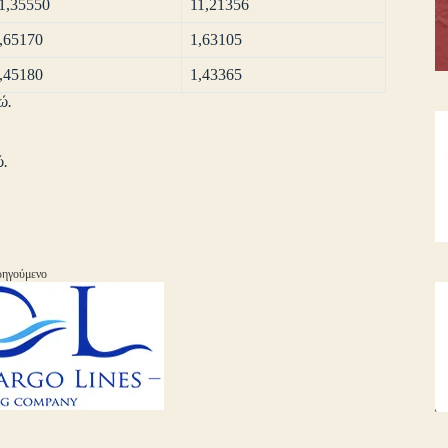
1,35550
11,21356
,65170
1,63105
,45180
1,43365
ώ.
ώ.
ηγούμενο