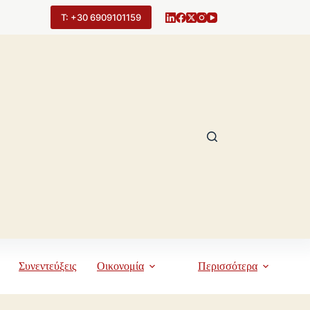
Τ: +30 6909101159
Συνεντεύξεις
Οικονομία
Περισσότερα