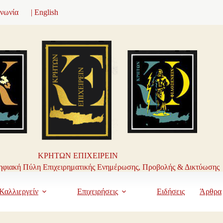
ινωνία
| English
ΚΡΗΤΩΝ ΕΠΙΧΕΙΡΕΙΝ
φιακή Πύλη Επιχειρηματικής Ενημέρωσης, Προβολής & Δικτύωσης
Καλλιεργείν
Επιχειρήσεις
Ειδήσεις
Άρθρα