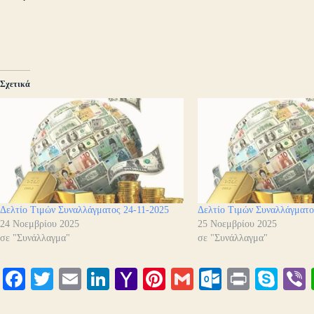
Σχετικά
Δελτίο Τιμών Συναλλάγματος 24-11-2025
Δελτίο Τιμών Συναλλάγματο
24 Νοεμβρίου 2025
25 Νοεμβρίου 2025
σε "Συνάλλαγμα"
σε "Συνάλλαγμα"
Fa
T
E
Li
Y
Pi
G
O
Pr
S
ce
wi
m
nk
ah
nt
m
ut
in
ky