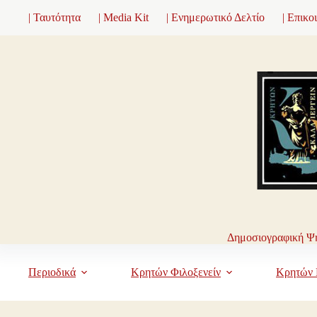
Μετάβαση
| Ταυτότητα
| Media Kit
| Ενημερωτικό Δελτίο
| Επικο
στο
περιεχόμενο
Δημοσιογραφική Ψη
Περιοδικά
Κρητών Φιλοξενείν
Κρητών 