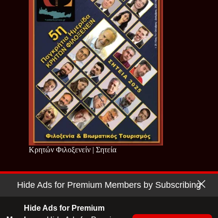
Κρητών Φιλοξενείν | Σητεία
Hide Ads for Premium Members by Subscribing
Copyright © 2026 - Cretan Business | Κρητών Επιχειρείν
Όροι Χρήσης
|
Πολιτική Απορρήτου
Hide Ads for Premium