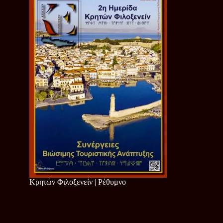
Κρητών Φιλοξενείν | Ρέθυμνο