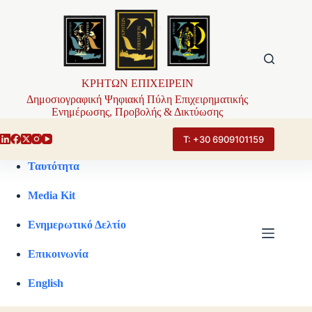
Μετάβαση
στο
περιεχόμενο
ΚΡΗΤΩΝ ΕΠΙΧΕΙΡΕΙΝ
Δημοσιογραφική Ψηφιακή Πύλη Επιχειρηματικής
Ενημέρωσης, Προβολής & Δικτύωσης
Τ: +30 6909101159
Ταυτότητα
Media Kit
Ενημερωτικό Δελτίο
Επικοινωνία
English