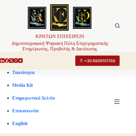
Μετάβαση
στο
περιεχόμενο
ΚΡΗΤΩΝ ΕΠΙΧΕΙΡΕΙΝ
Δημοσιογραφική Ψηφιακή Πύλη Επιχειρηματικής
Ενημέρωσης, Προβολής & Δικτύωσης
Τ: +30 6909101159
Ταυτότητα
Media Kit
Ενημερωτικό Δελτίο
Επικοινωνία
English