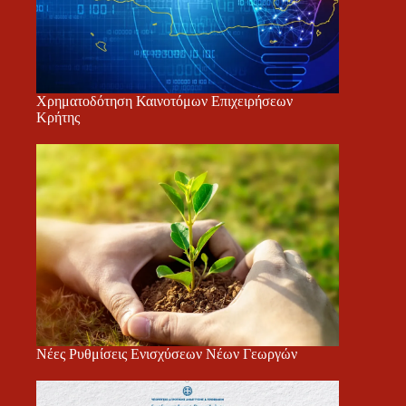
Χρηματοδότηση Καινοτόμων Επιχειρήσεων
Κρήτης
Νέες Ρυθμίσεις Ενισχύσεων Νέων Γεωργών