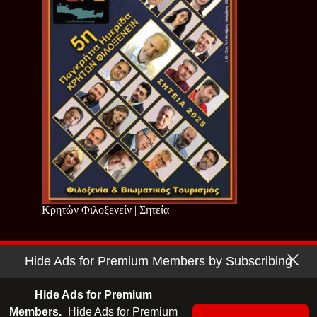
Κρητών Φιλοξενείν | Σητεία
Hide Ads for Premium Members by Subscribing
Copyright © 2026 - Cretan Business | Κρητών Επιχειρείν
Όροι Χρήσης
|
Πολιτική Απορρήτου
Hide Ads for Premium
Members.
Hide Ads for Premium