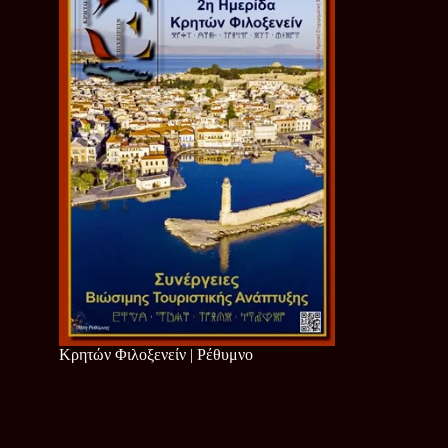
Κρητών Φιλοξενείν | Ρέθυμνο