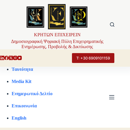
Μετάβαση
στο
περιεχόμενο
ΚΡΗΤΩΝ ΕΠΙΧΕΙΡΕΙΝ
Δημοσιογραφική Ψηφιακή Πύλη Επιχειρηματικής
Ενημέρωσης, Προβολής & Δικτύωσης
Τ: +30 6909101159
Ταυτότητα
Media Kit
Ενημερωτικό Δελτίο
Επικοινωνία
English