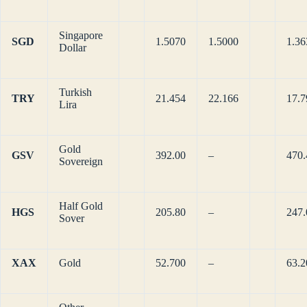
Singapore
SGD
1.5070
1.5000
1.36
Dollar
Turkish
TRY
21.454
22.166
17.7
Lira
Gold
GSV
392.00
–
470.
Sovereign
Half Gold
HGS
205.80
–
247.
Sover
XAX
Gold
52.700
–
63.2