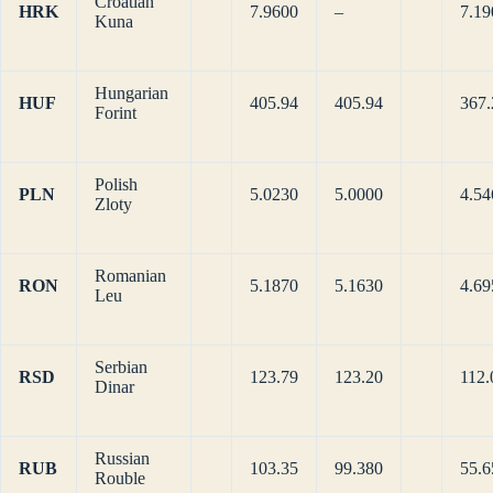
Croatian
HRK
7.9600
–
7.19
Kuna
Hungarian
HUF
405.94
405.94
367.
Forint
Polish
PLN
5.0230
5.0000
4.54
Zloty
Romanian
RON
5.1870
5.1630
4.69
Leu
Serbian
RSD
123.79
123.20
112.
Dinar
Russian
RUB
103.35
99.380
55.6
Rouble