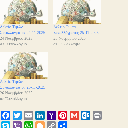
Δελτίο Τιμών
Δελτίο Τιμών
Συναλλάγματος 24-11-2025
Συναλλάγματος 25-11-2025
24 Νοεμβρίου 2025
25 Νοεμβρίου 2025
σε "Συνάλλαγμα"
σε "Συνάλλαγμα"
Δελτίο Τιμών
Συναλλάγματος 26-11-2025
26 Νοεμβρίου 2025
σε "Συνάλλαγμα"
Fa
T
E
Li
Y
Pi
G
O
Pr
ce
wi
m
nk
ah
nt
m
ut
in
S
Vi
W
Bl
C
Μ