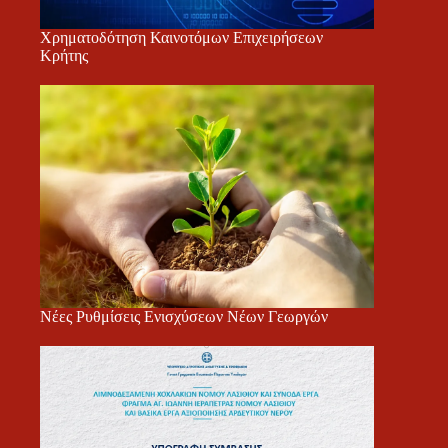
Χρηματοδότηση Καινοτόμων Επιχειρήσεων
Κρήτης
Νέες Ρυθμίσεις Ενισχύσεων Νέων Γεωργών