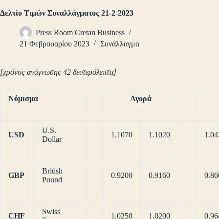
Δελτίο Τιμών Συναλλάγματος 21-2-2023
Press Room Cretan Business
21 Φεβρουαρίου 2023
Συνάλλαγμα
[χρόνος ανάγνωσης 42 δευτερόλεπτα]
Νόμισμα
Αγορά
U.S.
USD
1.1070
1.1020
1.04
Dollar
British
GBP
0.9200
0.9160
0.86
Pound
Swiss
CHF
1.0250
1.0200
0.96