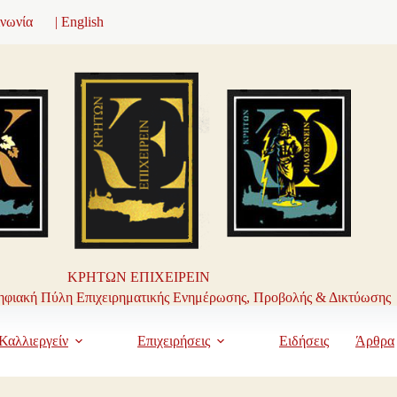
ινωνία
| English
ΚΡΗΤΩΝ ΕΠΙΧΕΙΡΕΙΝ
φιακή Πύλη Επιχειρηματικής Ενημέρωσης, Προβολής & Δικτύωσης
Καλλιεργείν
Επιχειρήσεις
Ειδήσεις
Άρθρα