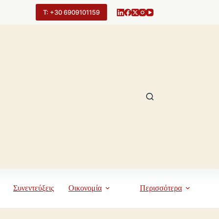
Τ: +30 6909101159
Συνεντεύξεις
Οικονομία
Περισσότερα