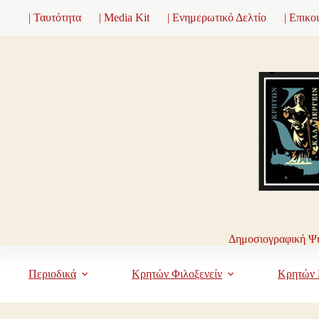
Μετάβαση
| Ταυτότητα
| Media Kit
| Ενημερωτικό Δελτίο
| Επικο
στο
περιεχόμενο
Δημοσιογραφική Ψη
Περιοδικά
Κρητών Φιλοξενείν
Κρητών 