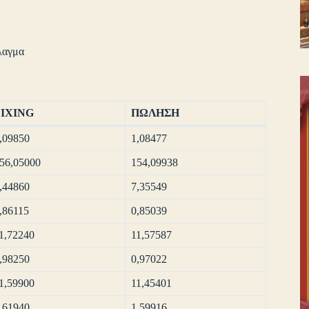
λαγμα
FIXING
ΠΩΛΗΣΗ
,09850
1,08477
56,05000
154,09938
,44860
7,35549
,86115
0,85039
1,72240
11,57587
,98250
0,97022
1,59900
11,45401
,61940
1,59916