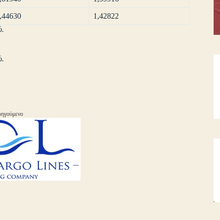
,44630
1,42822
ώ.
ώ.
ηγούμενο