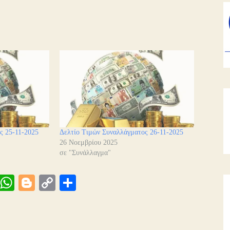
ς 25-11-2025
Δελτίο Τιμών Συναλλάγματος 26-11-2025
26 Νοεμβρίου 2025
σε "Συνάλλαγμα"
Vi
W
Bl
C
Μ
be
ha
og
op
οι
ts
ge
y
ρ