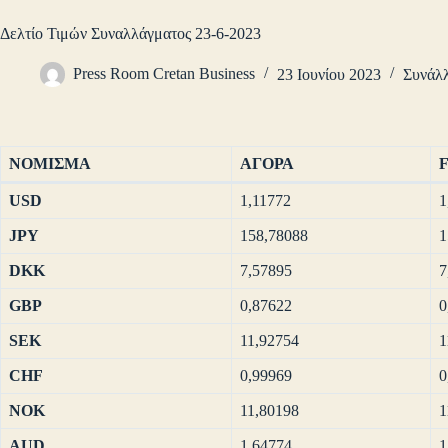
Δελτίο Τιμών Συναλλάγματος 23-6-2023
Press Room Cretan Business
23 Ιουνίου 2023
Συνάλ
ΝΟΜΙΣΜΑ
ΑΓΟΡΑ
USD
1,11772
1
JPY
158,78088
1
DKK
7,57895
7
GBP
0,87622
0
SEK
11,92754
1
CHF
0,99969
0
NOK
11,80198
1
AUD
1,64774
1