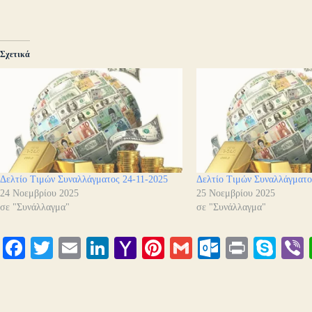
Σχετικά
Δελτίο Τιμών Συναλλάγματος 24-11-2025
Δελτίο Τιμών Συναλλάγματο
24 Νοεμβρίου 2025
25 Νοεμβρίου 2025
σε "Συνάλλαγμα"
σε "Συνάλλαγμα"
Fa
T
E
Li
Y
Pi
G
O
Pr
S
ce
wi
m
nk
ah
nt
m
ut
in
ky
bo
tte
ail
ed
oo
er
ail
lo
t
pe
r