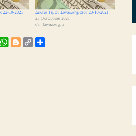
ς 22-10-2021
Δελτίο Τιμών Συναλλάγματος 23-10-2021
23 Οκτωβρίου 2021
σε "Συνάλλαγμα"
Vi
W
Bl
C
Μ
be
ha
og
op
οι
ts
ge
y
ρ
A
r
Li
α
pp
nk
στ
εί
τε