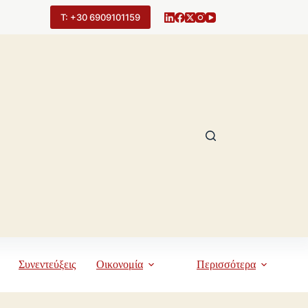
Τ: +30 6909101159
Συνεντεύξεις
Οικονομία
Περισσότερα