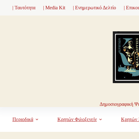
Μετάβαση
| Ταυτότητα
| Media Kit
| Ενημερωτικό Δελτίο
| Επικο
στο
περιεχόμενο
Δημοσιογραφική Ψη
Περιοδικά
Κρητών Φιλοξενείν
Κρητών 