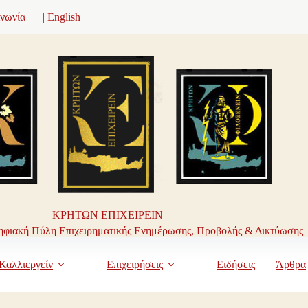
ινωνία
| English
ΚΡΗΤΩΝ ΕΠΙΧΕΙΡΕΙΝ
φιακή Πύλη Επιχειρηματικής Ενημέρωσης, Προβολής & Δικτύωσης
Καλλιεργείν
Επιχειρήσεις
Ειδήσεις
Άρθρα