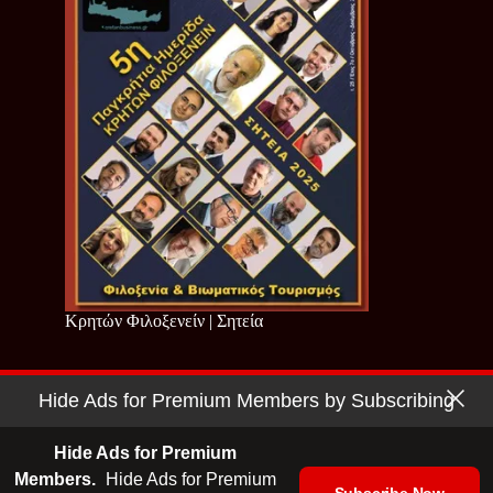
Κρητών Φιλοξενείν | Σητεία
Hide Ads for Premium Members by Subscribing
Copyright © 2026 - Cretan Business | Κρητών Επιχειρείν
Όροι Χρήσης
|
Πολιτική Απορρήτου
Hide Ads for Premium
Members.
Hide Ads for Premium