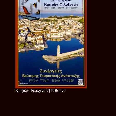
Κρητών Φιλοξενείν | Ρέθυμνο