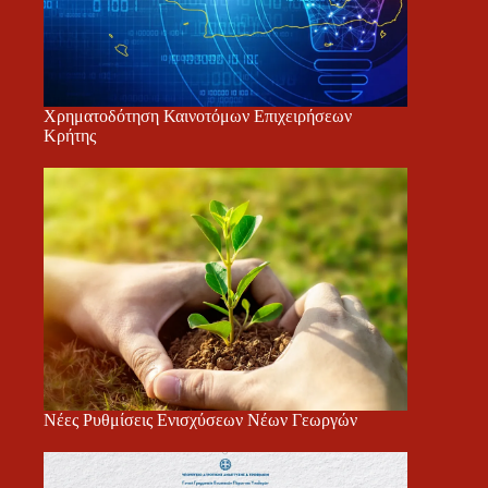
Χρηματοδότηση Καινοτόμων Επιχειρήσεων
Κρήτης
Νέες Ρυθμίσεις Ενισχύσεων Νέων Γεωργών