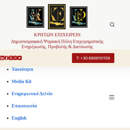
Μετάβαση
στο
περιεχόμενο
ΚΡΗΤΩΝ ΕΠΙΧΕΙΡΕΙΝ
Δημοσιογραφική Ψηφιακή Πύλη Επιχειρηματικής
Ενημέρωσης, Προβολής & Δικτύωσης
Τ: +30 6909101159
Ταυτότητα
Media Kit
Ενημερωτικό Δελτίο
Επικοινωνία
English