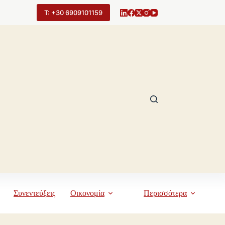
Τ: +30 6909101159
Συνεντεύξεις
Οικονομία
Περισσότερα