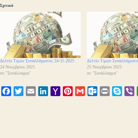
Σχετικά
Δελτίο Τιμών Συναλλάγματος 24-11-2025
Δελτίο Τιμών Συναλλάγματο
24 Νοεμβρίου 2025
25 Νοεμβρίου 2025
σε "Συνάλλαγμα"
σε "Συνάλλαγμα"
Fa
T
E
Li
Y
Pi
G
O
Pr
S
ce
wi
m
nk
ah
nt
m
ut
in
ky
bo
tte
ail
ed
oo
er
ail
lo
t
pe
r
ok
r
In
M
es
ok
ail
t
.c