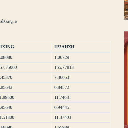
νάλλαγμα
FIXING
ΠΩΛΗΣΗ
,08080
1,06729
57,75000
155,77813
,45370
7,36053
,85643
0,84572
1,89500
11,74631
,95640
0,94445
1,51800
11,37403
,68090
1,65989