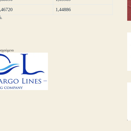
,46720
1,44886
ώ.
ηγούμενο