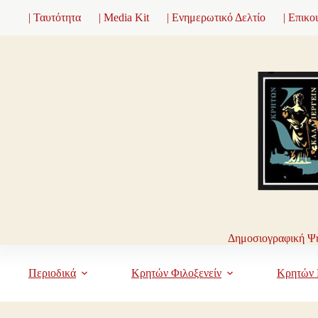
Μετάβαση
| Ταυτότητα
| Media Kit
| Ενημερωτικό Δελτίο
| Επικο
στο
περιεχόμενο
Δημοσιογραφική Ψη
Περιοδικά
Κρητών Φιλοξενείν
Κρητών 