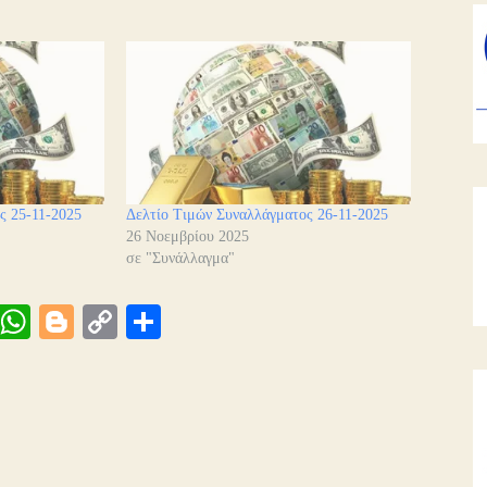
ς 25-11-2025
Δελτίο Τιμών Συναλλάγματος 26-11-2025
26 Νοεμβρίου 2025
σε "Συνάλλαγμα"
Vi
W
Bl
C
Μ
be
ha
og
op
οι
ts
ge
y
ρ
A
r
Li
α
pp
nk
στ