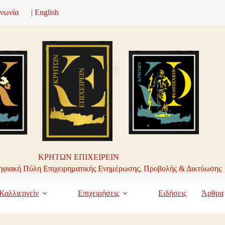
ινωνία
| English
ΚΡΗΤΩΝ ΕΠΙΧΕΙΡΕΙΝ
φιακή Πύλη Επιχειρηματικής Ενημέρωσης, Προβολής & Δικτύωσης
Καλλιεργείν
Επιχειρήσεις
Ειδήσεις
Άρθρα