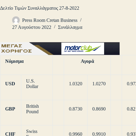
Δελτίο Τιμών Συναλλάγματος 27-8-2022
Press Room Cretan Business
27 Αυγούστου 2022
Συνάλλαγμα
Νόμισμα
Αγορά
U.S.
USD
1.0320
1.0270
0.97
Dollar
British
GBP
0.8730
0.8690
0.82
Pound
Swiss
CHF
0.9960
0.9910
0.93