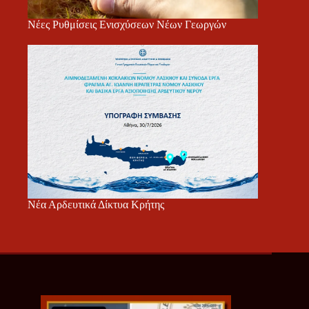
Νέες Ρυθμίσεις Ενισχύσεων Νέων Γεωργών
Νέα Αρδευτικά Δίκτυα Κρήτης