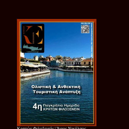
Κρητών Φιλοξενείν | Άγιος Νικόλαος