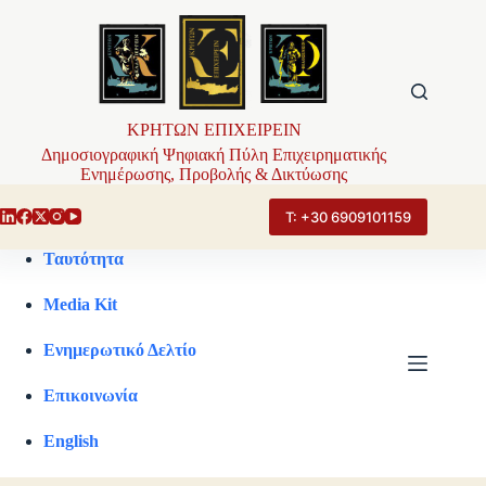
Μετάβαση
στο
περιεχόμενο
ΚΡΗΤΩΝ ΕΠΙΧΕΙΡΕΙΝ
Δημοσιογραφική Ψηφιακή Πύλη Επιχειρηματικής
Ενημέρωσης, Προβολής & Δικτύωσης
Τ: +30 6909101159
Ταυτότητα
Media Kit
Ενημερωτικό Δελτίο
Επικοινωνία
English