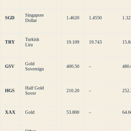
Singapore
SGD
1.4620
1.4550
1.32
Dollar
Turkish
TRY
19.109
19.743
15.8
Lira
Gold
GSV
400.50
–
480.
Sovereign
Half Gold
HGS
210.20
–
252.
Sover
XAX
Gold
53.800
–
64.6