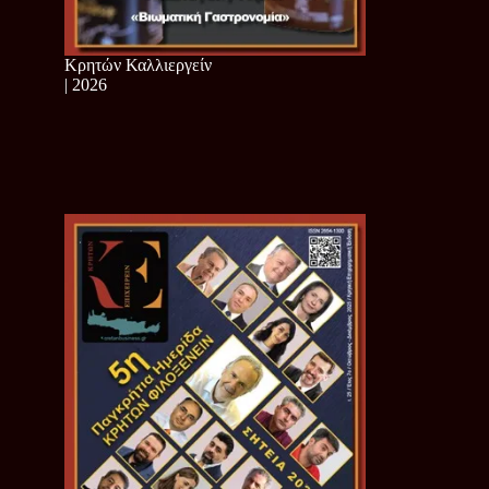
Κρητών Καλλιεργείν
| 2026