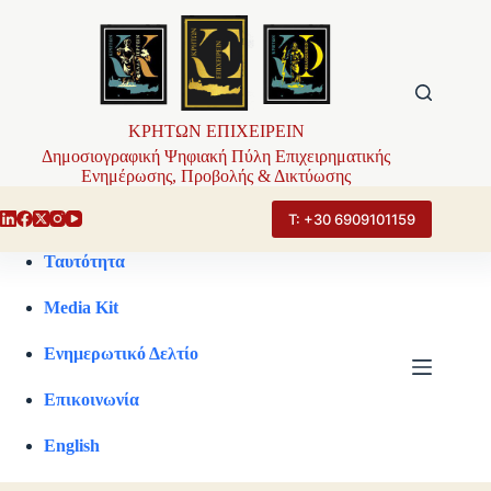
Μετάβαση
στο
περιεχόμενο
ΚΡΗΤΩΝ ΕΠΙΧΕΙΡΕΙΝ
Δημοσιογραφική Ψηφιακή Πύλη Επιχειρηματικής
Ενημέρωσης, Προβολής & Δικτύωσης
Τ: +30 6909101159
Ταυτότητα
Media Kit
Ενημερωτικό Δελτίο
Επικοινωνία
English