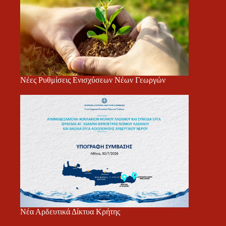
Νέες Ρυθμίσεις Ενισχύσεων Νέων Γεωργών
Νέα Αρδευτικά Δίκτυα Κρήτης