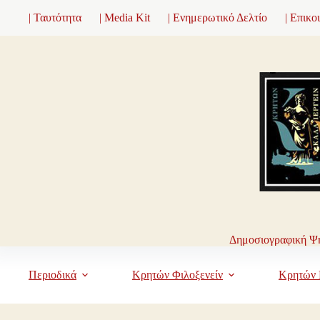
Μετάβαση
| Ταυτότητα
| Media Kit
| Ενημερωτικό Δελτίο
| Επικο
στο
περιεχόμενο
Δημοσιογραφική Ψη
Περιοδικά
Κρητών Φιλοξενείν
Κρητών 