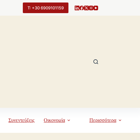
Τ: +30 6909101159
Συνεντεύξεις
Οικονομία
Περισσότερα