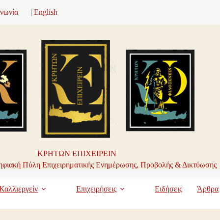
ινωνία
| English
ΚΡΗΤΩΝ ΕΠΙΧΕΙΡΕΙΝ
φιακή Πύλη Επιχειρηματικής Ενημέρωσης, Προβολής & Δικτύωσης
Καλλιεργείν
Επιχειρήσεις
Ειδήσεις
Άρθρα