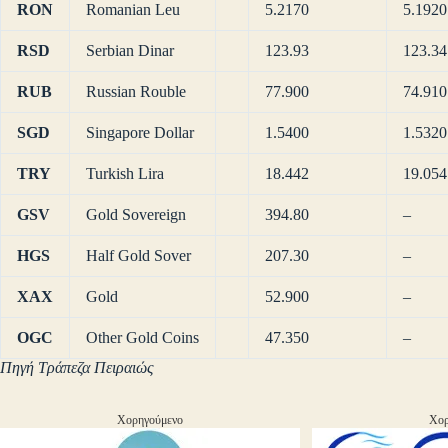
RON
Romanian Leu
5.2170
5.1920
RSD
Serbian Dinar
123.93
123.34
RUB
Russian Rouble
77.900
74.910
SGD
Singapore Dollar
1.5400
1.5320
TRY
Turkish Lira
18.442
19.054
GSV
Gold Sovereign
394.80
–
HGS
Half Gold Sover
207.30
–
XAX
Gold
52.900
–
OGC
Other Gold Coins
47.350
–
Πηγή Τράπεζα Πειραιώς
Χορηγούμενο
Χορ