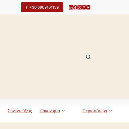
Τ: +30 6909101159
Συνεντεύξεις
Οικονομία
Περισσότερα