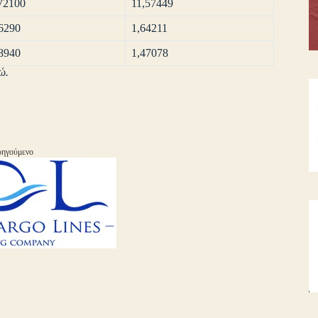
72100
11,57449
6290
1,64211
8940
1,47078
ώ.
ηγούμενο