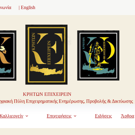
ινωνία
| English
ΚΡΗΤΩΝ ΕΠΙΧΕΙΡΕΙΝ
φιακή Πύλη Επιχειρηματικής Ενημέρωσης, Προβολής & Δικτύωσης
Καλλιεργείν
Επιχειρήσεις
Ειδήσεις
Άρθρα