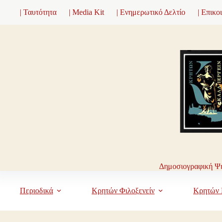
Μετάβαση
| Ταυτότητα
| Media Kit
| Ενημερωτικό Δελτίο
| Επικο
στο
περιεχόμενο
Δημοσιογραφική Ψη
Περιοδικά
Κρητών Φιλοξενείν
Κρητών 