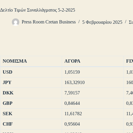
Δελτίο Τιμών Συναλλάγματος 5-2-2025
Press Room Cretan Business
5 Φεβρουαρίου 2025
Σ
ΝΟΜΙΣΜΑ
ΑΓΟΡΑ
FI
USD
1,05159
1,0
JPY
163,32910
160
DKK
7,59157
7,4
GBP
0,84644
0,8
SEK
11,61782
11,
CHF
0,95604
0,9