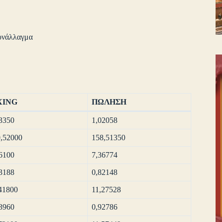
υνάλλαγμα
XING
ΠΩΛΗΣΗ
3350
1,02058
,52000
158,51350
6100
7,36774
3188
0,82148
41800
11,27528
3960
0,92786