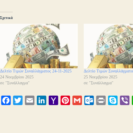
Σχετικά
Δελτίο Τιμών Συναλλάγματος 24-11-2025
Δελτίο Τιμών Συναλλάγματο
24 Νοεμβρίου 2025
25 Νοεμβρίου 2025
σε "Συνάλλαγμα"
σε "Συνάλλαγμα"
Fa
T
E
Li
Y
Pi
G
O
Pr
S
ce
wi
m
nk
ah
nt
m
ut
in
ky
bo
tte
ail
ed
oo
er
ail
lo
t
pe
r
ok
r
In
M
es
ok