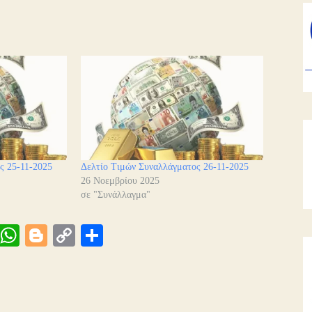
ς 25-11-2025
Δελτίο Τιμών Συναλλάγματος 26-11-2025
26 Νοεμβρίου 2025
σε "Συνάλλαγμα"
Vi
W
Bl
C
Μ
be
ha
og
op
οι
ts
ge
y
ρ
A
r
Li
α