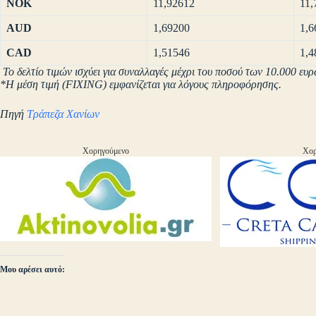
NOK
11,92612
11,
AUD
1,69200
1,6
CAD
1,51546
1,4
Το δελτίο τιμών ισχύει για συναλλαγές μέχρι του ποσού των 10.000 ευρ
*Η μέση τιμή (FIXING) εμφανίζεται για λόγους πληροφόρησης.
Πηγή
Τράπεζα Χανίων
Χορηγούμενο
Χορ
Μου αρέσει αυτό: