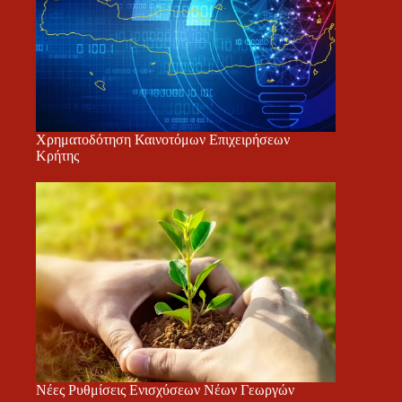
Χρηματοδότηση Καινοτόμων Επιχειρήσεων
Κρήτης
Νέες Ρυθμίσεις Ενισχύσεων Νέων Γεωργών