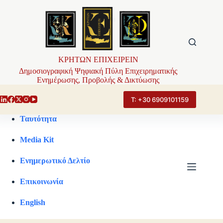
Μετάβαση
στο
περιεχόμενο
ΚΡΗΤΩΝ ΕΠΙΧΕΙΡΕΙΝ
Δημοσιογραφική Ψηφιακή Πύλη Επιχειρηματικής
Ενημέρωσης, Προβολής & Δικτύωσης
Τ: +30 6909101159
Ταυτότητα
Media Kit
Ενημερωτικό Δελτίο
Επικοινωνία
English