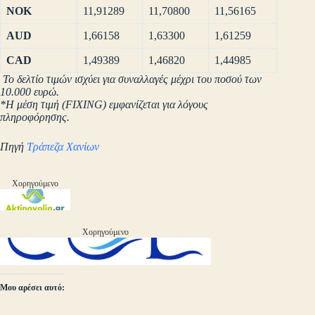
NOK
11,91289
11,70800
11,56165
AUD
1,66158
1,63300
1,61259
CAD
1,49389
1,46820
1,44985
Το δελτίο τιμών ισχύει για συναλλαγές μέχρι του ποσού των
10.000 ευρώ.
*Η μέση τιμή (FIXING) εμφανίζεται για λόγους
πληροφόρησης.
Πηγή
Τράπεζα Χανίων
Χορηγούμενο
Χορηγούμενο
Μου αρέσει αυτό: