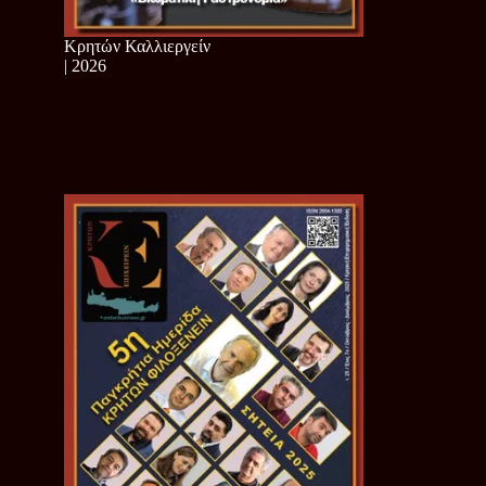
Κρητών Καλλιεργείν
| 2026