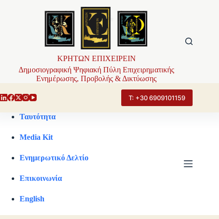
Μετάβαση
στο
περιεχόμενο
ΚΡΗΤΩΝ ΕΠΙΧΕΙΡΕΙΝ
Δημοσιογραφική Ψηφιακή Πύλη Επιχειρηματικής
Ενημέρωσης, Προβολής & Δικτύωσης
Τ: +30 6909101159
Ταυτότητα
Media Kit
Ενημερωτικό Δελτίο
Επικοινωνία
English