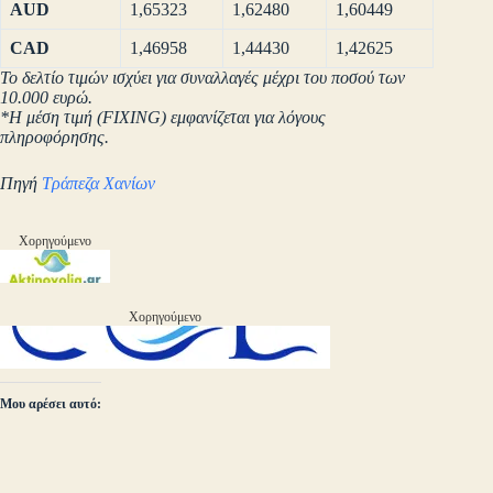
AUD
1,65323
1,62480
1,60449
CAD
1,46958
1,44430
1,42625
Το δελτίο τιμών ισχύει για συναλλαγές μέχρι του ποσού των
10.000 ευρώ.
*Η μέση τιμή (FIXING) εμφανίζεται για λόγους
πληροφόρησης.
Πηγή
Τράπεζα Χανίων
Χορηγούμενο
Χορηγούμενο
Μου αρέσει αυτό: