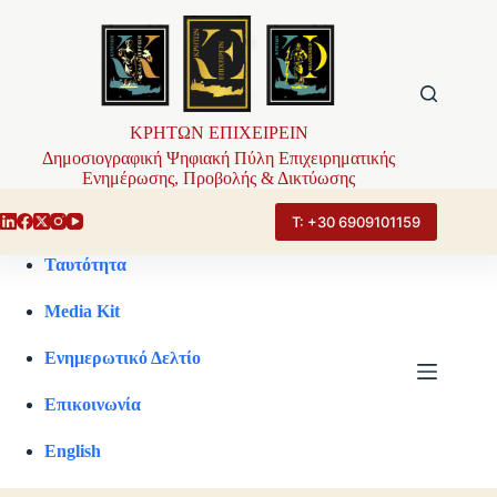
Μετάβαση
στο
περιεχόμενο
ΚΡΗΤΩΝ ΕΠΙΧΕΙΡΕΙΝ
Δημοσιογραφική Ψηφιακή Πύλη Επιχειρηματικής
Ενημέρωσης, Προβολής & Δικτύωσης
Τ: +30 6909101159
Ταυτότητα
Media Kit
Ενημερωτικό Δελτίο
Επικοινωνία
English