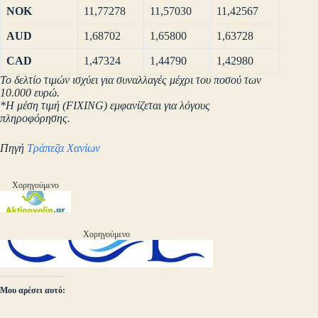
NOK
11,77278
11,57030
11,42567
AUD
1,68702
1,65800
1,63728
CAD
1,47324
1,44790
1,42980
Το δελτίο τιμών ισχύει για συναλλαγές μέχρι του ποσού των
10.000 ευρώ.
*Η μέση τιμή (FIXING) εμφανίζεται για λόγους
πληροφόρησης.
Πηγή
Τράπεζα Χανίων
Χορηγούμενο
Χορηγούμενο
Μου αρέσει αυτό: