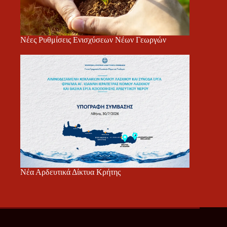
Νέες Ρυθμίσεις Ενισχύσεων Νέων Γεωργών
Νέα Αρδευτικά Δίκτυα Κρήτης