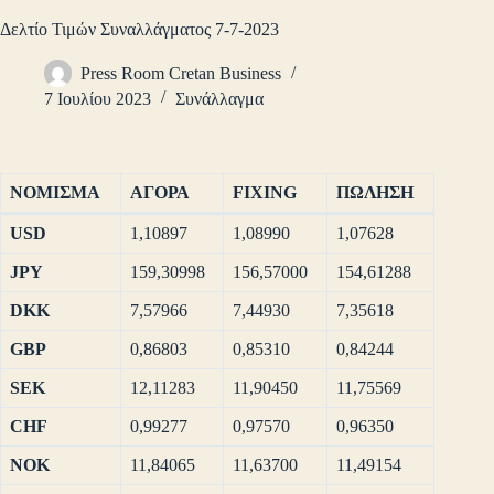
Δελτίο Τιμών Συναλλάγματος 7-7-2023
Press Room Cretan Business
7 Ιουλίου 2023
Συνάλλαγμα
ΝΟΜΙΣΜΑ
ΑΓΟΡΑ
FIXING
ΠΩΛΗΣΗ
USD
1,10897
1,08990
1,07628
JPY
159,30998
156,57000
154,61288
DKK
7,57966
7,44930
7,35618
GBP
0,86803
0,85310
0,84244
SEK
12,11283
11,90450
11,75569
CHF
0,99277
0,97570
0,96350
NOK
11,84065
11,63700
11,49154