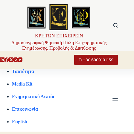
Μετάβαση
στο
περιεχόμενο
ΚΡΗΤΩΝ ΕΠΙΧΕΙΡΕΙΝ
Δημοσιογραφική Ψηφιακή Πύλη Επιχειρηματικής
Ενημέρωσης, Προβολής & Δικτύωσης
Τ: +30 6909101159
Ταυτότητα
Media Kit
Ενημερωτικό Δελτίο
Επικοινωνία
English