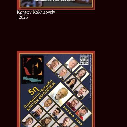
Κρητών Καλλιεργείν
| 2026