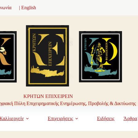
ινωνία
| English
ΚΡΗΤΩΝ ΕΠΙΧΕΙΡΕΙΝ
φιακή Πύλη Επιχειρηματικής Ενημέρωσης, Προβολής & Δικτύωσης
Καλλιεργείν
Επιχειρήσεις
Ειδήσεις
Άρθρα