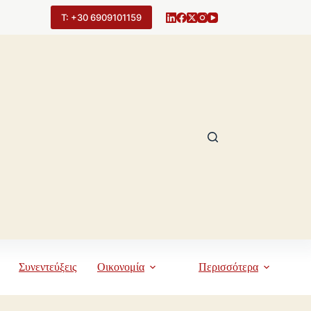
Τ: +30 6909101159
Συνεντεύξεις
Οικονομία
Περισσότερα