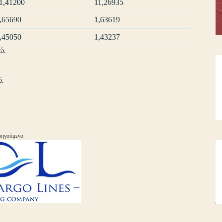
1,41200
11,26935
,65690
1,63619
,45050
1,43237
ώ.
ώ.
ηγούμενο