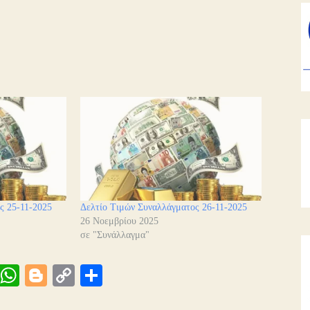
ς 25-11-2025
Δελτίο Τιμών Συναλλάγματος 26-11-2025
26 Νοεμβρίου 2025
σε "Συνάλλαγμα"
Vi
W
Bl
C
Μ
be
ha
og
op
οι