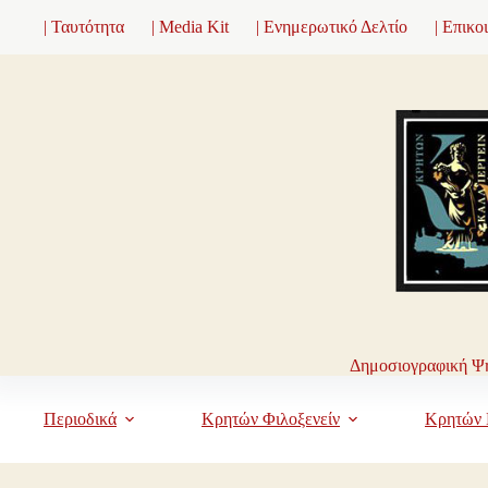
Μετάβαση
| Ταυτότητα
| Media Kit
| Ενημερωτικό Δελτίο
| Επικο
στο
περιεχόμενο
Δημοσιογραφική Ψη
Περιοδικά
Κρητών Φιλοξενείν
Κρητών 