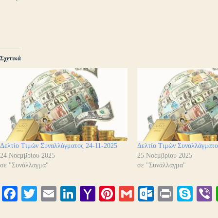
Σχετικά
Δελτίο Τιμών Συναλλάγματος 24-11-2025
Δελτίο Τιμών Συναλλάγματο
24 Νοεμβρίου 2025
25 Νοεμβρίου 2025
σε "Συνάλλαγμα"
σε "Συνάλλαγμα"
Fa
T
E
Li
Y
Pi
G
O
Pr
S
ce
wi
m
nk
ah
nt
m
ut
in
ky