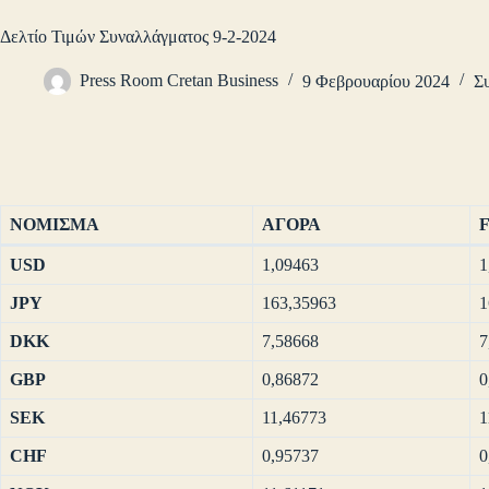
Δελτίο Τιμών Συναλλάγματος 9-2-2024
Press Room Cretan Business
9 Φεβρουαρίου 2024
Σ
ΝΟΜΙΣΜΑ
ΑΓΟΡΑ
USD
1,09463
1
JPY
163,35963
1
DKK
7,58668
7
GBP
0,86872
0
SEK
11,46773
1
CHF
0,95737
0