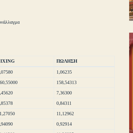
υνάλλαγμα
FIXING
ΠΩΛΗΣΗ
,07580
1,06235
60,55000
158,54313
,45620
7,36300
,85378
0,84311
1,27050
11,12962
,94090
0,92914