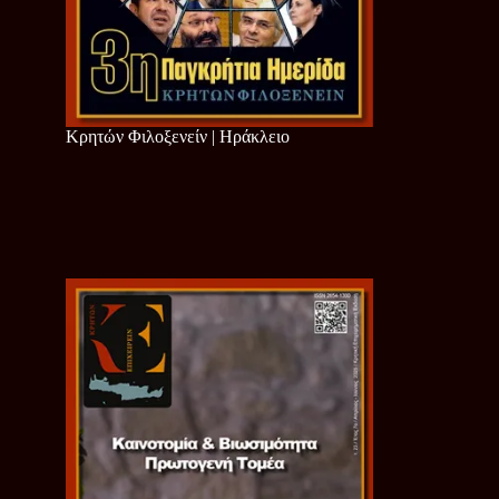
Κρητών Φιλοξενείν | Ηράκλειο