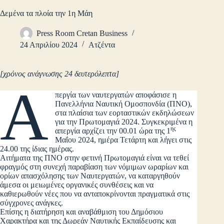
Δεμένα τα πλοία την 1η Μάη
Press Room Cretan Business
24 Απριλίου 2024
Ατζέντα
[χρόνος ανάγνωσης 24 δευτερόλεπτα]
Α
περγία των ναυτεργατών αποφάσισε η
Πανελλήνια Ναυτική Ομοσπονδία (ΠΝΟ),
στα πλαίσια των εορταστικών εκδηλώσεων
για την Πρωτομαγιά 2024. Συγκεκριμένα η
ης
απεργία αρχίζει την 00.01 ώρα της 1
Μαΐου 2024, ημέρα Τετάρτη και λήγει στις
24.00 της ίδιας ημέρας.
Αιτήματα της ΠΝΟ στην φετινή Πρωτομαγιά είναι να τεθεί
φραγμός στη συνεχή παραβίαση των νόμιμων ωραρίων και
ορίων απασχόλησης των Ναυτεργατών, να καταργηθούν
άμεσα οι μειωμένες οργανικές συνθέσεις και να
καθιερωθούν νέες που να ανταποκρίνονται πραγματικά στις
σύγχρονες ανάγκες.
Επίσης η διατήρηση και αναβάθμιση του Δημόσιου
Χαρακτήρα και της Δωρεάν Ναυτικής Εκπαίδευσης και