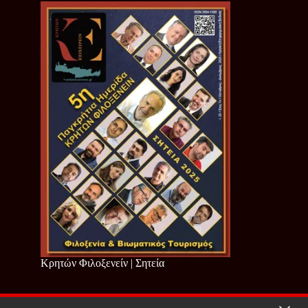
Κρητών Φιλοξενείν | Σητεία