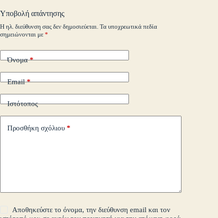
o
pp
nk
στ
Υποβολή απάντησης
m
εί
Η ηλ. διεύθυνση σας δεν δημοσιεύεται.
Τα υποχρεωτικά πεδία
σημειώνονται με
*
τε
Όνομα
*
Email
*
Ιστότοπος
Προσθήκη σχόλιου
*
Αποθηκεύστε το όνομα, την διεύθυνση email και τον