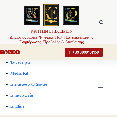
Μετάβαση
στο
περιεχόμενο
ΚΡΗΤΩΝ ΕΠΙΧΕΙΡΕΙΝ
Δημοσιογραφική Ψηφιακή Πύλη Επιχειρηματικής
Ενημέρωσης, Προβολής & Δικτύωσης
Τ: +30 6909101159
Ταυτότητα
Media Kit
Ενημερωτικό Δελτίο
Επικοινωνία
English