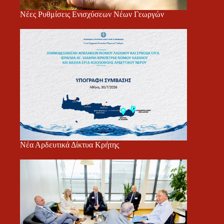
Νέες Ρυθμίσεις Ενισχύσεων Νέων Γεωργών
Νέα Αρδευτικά Δίκτυα Κρήτης