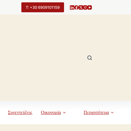
Τ: +30 6909101159
Συνεντεύξεις
Οικονομία
Περισσότερα