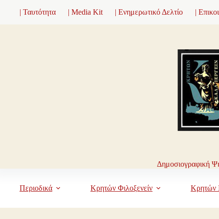
Μετάβαση
| Ταυτότητα
| Media Kit
| Ενημερωτικό Δελτίο
| Επικο
στο
περιεχόμενο
Δημοσιογραφική Ψη
Περιοδικά
Κρητών Φιλοξενείν
Κρητών 