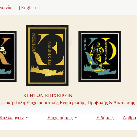
ινωνία
| English
ΚΡΗΤΩΝ ΕΠΙΧΕΙΡΕΙΝ
φιακή Πύλη Επιχειρηματικής Ενημέρωσης, Προβολής & Δικτύωσης
Καλλιεργείν
Επιχειρήσεις
Ειδήσεις
Άρθρα