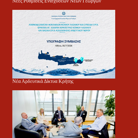
Νέες Ρυθμίσεις Ενισχύσεων Νέων Γεωργών
Νέα Αρδευτικά Δίκτυα Κρήτης