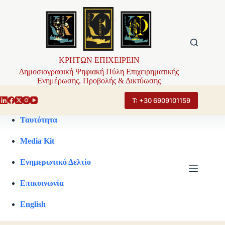
Μετάβαση
στο
περιεχόμενο
ΚΡΗΤΩΝ ΕΠΙΧΕΙΡΕΙΝ
Δημοσιογραφική Ψηφιακή Πύλη Επιχειρηματικής
Ενημέρωσης, Προβολής & Δικτύωσης
Τ: +30 6909101159
Ταυτότητα
Media Kit
Ενημερωτικό Δελτίο
Επικοινωνία
English