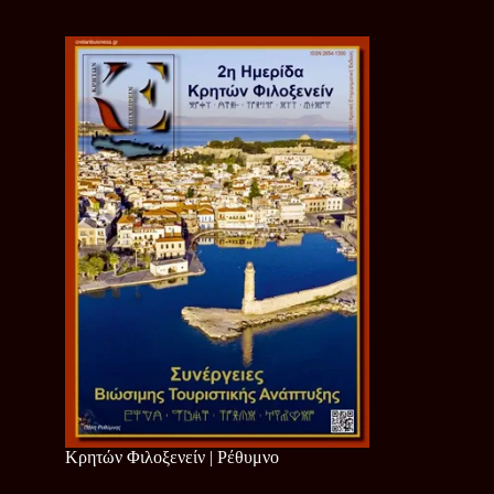
Κρητών Φιλοξενείν | Ρέθυμνο