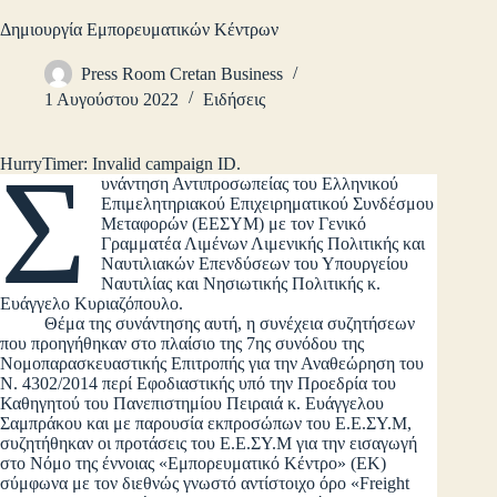
Δημιουργία Εμπορευματικών Κέντρων
Press Room Cretan Business
1 Αυγούστου 2022
Ειδήσεις
Σ
HurryTimer: Invalid campaign ID.
υνάντηση Αντιπροσωπείας του Ελληνικού
Επιμελητηριακού Επιχειρηματικού Συνδέσμου
Μεταφορών (ΕΕΣΥΜ) με τον Γενικό
Γραμματέα Λιμένων Λιμενικής Πολιτικής και
Ναυτιλιακών Επενδύσεων του Υπουργείου
Ναυτιλίας και Νησιωτικής Πολιτικής κ.
Ευάγγελο Κυριαζόπουλο.
Θέμα της συνάντησης αυτή, η συνέχεια συζητήσεων
που προηγήθηκαν στο πλαίσιο της 7ης συνόδου της
Νομοπαρασκευαστικής Επιτροπής για την Αναθεώρηση του
Ν. 4302/2014 περί Εφοδιαστικής υπό την Προεδρία του
Καθηγητού του Πανεπιστημίου Πειραιά κ. Ευάγγελου
Σαμπράκου και με παρουσία εκπροσώπων του Ε.Ε.ΣΥ.Μ,
συζητήθηκαν οι προτάσεις του Ε.Ε.ΣΥ.Μ για την εισαγωγή
στο Νόμο της έννοιας «Εμπορευματικό Κέντρο» (ΕΚ)
σύμφωνα με τον διεθνώς γνωστό αντίστοιχο όρο «Freight