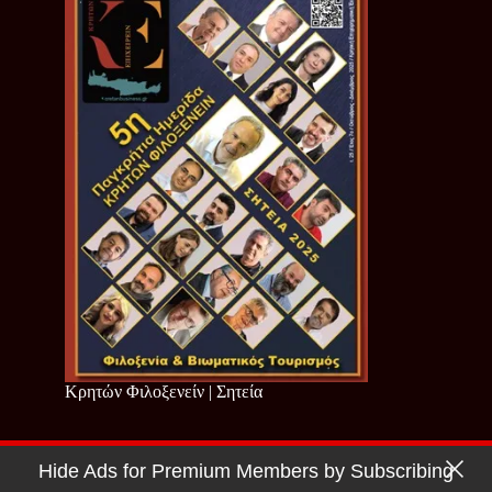
Κρητών Φιλοξενείν | Σητεία
Hide Ads for Premium Members by Subscribing
Copyright © 2026 - Cretan Business | Κρητών Επιχειρείν