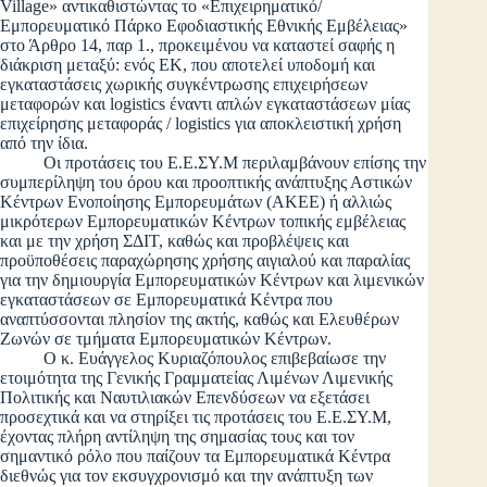
Village» αντικαθιστώντας το «Επιχειρηματικό/
Εμπορευματικό Πάρκο Εφοδιαστικής Εθνικής Εμβέλειας»
στο Άρθρο 14, παρ 1., προκειμένου να καταστεί σαφής η
διάκριση μεταξύ: ενός ΕΚ, που αποτελεί υποδομή και
εγκαταστάσεις χωρικής συγκέντρωσης επιχειρήσεων
μεταφορών και logistics έναντι απλών εγκαταστάσεων μίας
επιχείρησης μεταφοράς / logistics για αποκλειστική χρήση
από την ίδια.
Οι προτάσεις του Ε.Ε.ΣΥ.Μ περιλαμβάνουν επίσης την
συμπερίληψη του όρου και προοπτικής ανάπτυξης Αστικών
Κέντρων Ενοποίησης Εμπορευμάτων (ΑΚΕΕ) ή αλλιώς
μικρότερων Εμπορευματικών Κέντρων τοπικής εμβέλειας
και με την χρήση ΣΔΙΤ, καθώς και προβλέψεις και
προϋποθέσεις παραχώρησης χρήσης αιγιαλού και παραλίας
για την δημιουργία Εμπορευματικών Κέντρων και λιμενικών
εγκαταστάσεων σε Εμπορευματικά Κέντρα που
αναπτύσσονται πλησίον της ακτής, καθώς και Ελευθέρων
Ζωνών σε τμήματα Εμπορευματικών Κέντρων.
Ο κ. Ευάγγελος Κυριαζόπουλος επιβεβαίωσε την
ετοιμότητα της Γενικής Γραμματείας Λιμένων Λιμενικής
Πολιτικής και Ναυτιλιακών Επενδύσεων να εξετάσει
προσεχτικά και να στηρίξει τις προτάσεις του Ε.Ε.ΣΥ.Μ,
έχοντας πλήρη αντίληψη της σημασίας τους και τον
σημαντικό ρόλο που παίζουν τα Εμπορευματικά Κέντρα
διεθνώς για τον εκσυγχρονισμό και την ανάπτυξη των