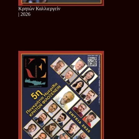
Κρητών Καλλιεργείν
| 2026