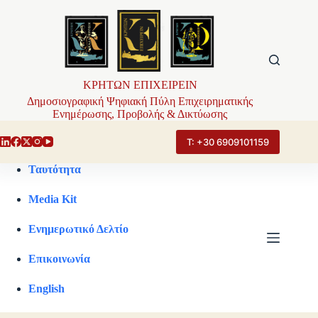
Μετάβαση
στο
περιεχόμενο
ΚΡΗΤΩΝ ΕΠΙΧΕΙΡΕΙΝ
Δημοσιογραφική Ψηφιακή Πύλη Επιχειρηματικής
Ενημέρωσης, Προβολής & Δικτύωσης
Τ: +30 6909101159
Ταυτότητα
Media Kit
Ενημερωτικό Δελτίο
Επικοινωνία
English