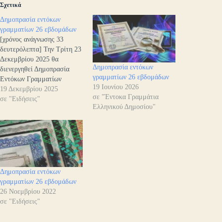
Σχετικά
Δημοπρασία εντόκων
γραμματίων 26 εβδομάδων
[χρόνος ανάγνωσης 33
δευτερόλεπτα] Την Τρίτη 23
Δεκεμβρίου 2025 θα
Δημοπρασία εντόκων
διενεργηθεί Δημοπρασία
γραμματίων 26 εβδομάδων
Εντόκων Γραμματίων
19 Ιουνίου 2026
διάρκειας 26 εβδομάδων του
19 Δεκεμβρίου 2025
σε "Έντοκα Γραμμάτια
Ελληνικού Δημοσίου, σε
σε "Ειδήσεις"
Ελληνικού Δημοσίου"
άυλη μορφή, ποσού 400
εκατομμυρίων ευρώ, λήξεως
26 Ιουνίου 2026.Η
ημερομηνία διακανονισμού
(settlement) θα είναι η
Δευτέρα 29 Δεκεμβρίου
2025 (Τ+2). Οι τόκοι των
Δημοπρασία εντόκων
εντόκων υπολογίζονται με
γραμματίων 26 εβδομάδων
χρονική βάση ACT/360.…
26 Νοεμβρίου 2022
σε "Ειδήσεις"