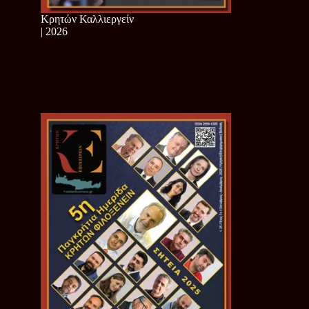
Κρητών Καλλιεργείν
| 2026