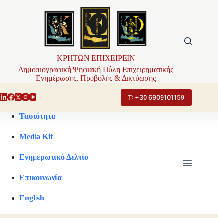
Μετάβαση
στο
περιεχόμενο
ΚΡΗΤΩΝ ΕΠΙΧΕΙΡΕΙΝ
Δημοσιογραφική Ψηφιακή Πύλη Επιχειρηματικής
Ενημέρωσης, Προβολής & Δικτύωσης
Τ: +30 6909101159
Ταυτότητα
Media Kit
Ενημερωτικό Δελτίο
Επικοινωνία
English