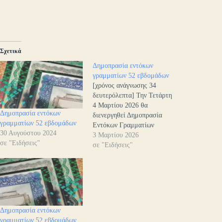
Σχετικά
Δημοπρασία εντόκων
γραμματίων 52 εβδομάδων
[χρόνος ανάγνωσης 34
δευτερόλεπτα] Την Τετάρτη
4 Μαρτίου 2026 θα
Δημοπρασία εντόκων
διενεργηθεί Δημοπρασία
γραμματίων 52 εβδομάδων
Εντόκων Γραμματίων
30 Αυγούστου 2024
διάρκειας 52 εβδομάδων του
3 Μαρτίου 2026
σε "Ειδήσεις"
Ελληνικού Δημοσίου, σε
σε "Ειδήσεις"
άυλη μορφή, ποσού 400
εκατομμυρίων ευρώ, λήξεως
5 Μαρτίου 2027.Η
ημερομηνία διακανονισμού
(settlement) θα είναι η
Παρασκευή 6 Μαρτίου 2026
Δημοπρασία εντόκων
(Τ+2). Οι τόκοι των εντόκων
γραμματίων 52 εβδομάδων