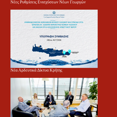
Νέες Ρυθμίσεις Ενισχύσεων Νέων Γεωργών
Νέα Αρδευτικά Δίκτυα Κρήτης