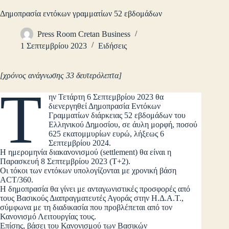
Δημοπρασία εντόκων γραμματίων 52 εβδομάδων
Press Room Cretan Business
1 Σεπτεμβρίου 2023
Ειδήσεις
[χρόνος ανάγνωσης 33 δευτερόλεπτα]
Τ
ην Τετάρτη 6 Σεπτεμβρίου 2023 θα
διενεργηθεί Δημοπρασία Εντόκων
Γραμματίων διάρκειας 52 εβδομάδων του
Ελληνικού Δημοσίου, σε άυλη μορφή, ποσού
625 εκατομμυρίων ευρώ, λήξεως 6
Σεπτεμβρίου 2024.
Η ημερομηνία διακανονισμού (settlement) θα είναι η
Παρασκευή 8 Σεπτεμβρίου 2023 (Τ+2).
Οι τόκοι των εντόκων υπολογίζονται με χρονική βάση
ACT/360.
Η δημοπρασία θα γίνει με ανταγωνιστικές προσφορές από
τους Βασικούς Διαπραγματευτές Αγοράς στην Η.Δ.Α.Τ.,
σύμφωνα με τη διαδικασία που προβλέπεται από τον
Κανονισμό Λειτουργίας τους.
Επίσης, βάσει του Κανονισμού των Βασικών