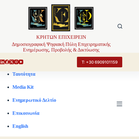
Μετάβαση
στο
περιεχόμενο
ΚΡΗΤΩΝ ΕΠΙΧΕΙΡΕΙΝ
Δημοσιογραφική Ψηφιακή Πύλη Επιχειρηματικής
Ενημέρωσης, Προβολής & Δικτύωσης
Τ: +30 6909101159
Ταυτότητα
Media Kit
Ενημερωτικό Δελτίο
Επικοινωνία
English