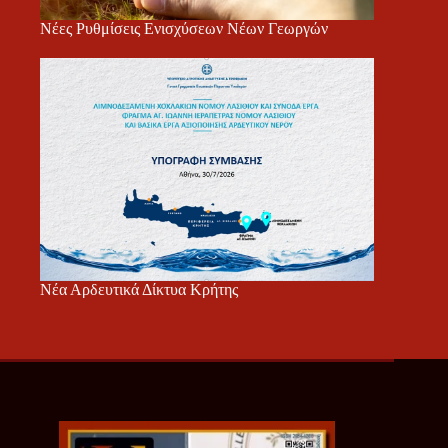
Νέες Ρυθμίσεις Ενισχύσεων Νέων Γεωργών
Νέα Αρδευτικά Δίκτυα Κρήτης