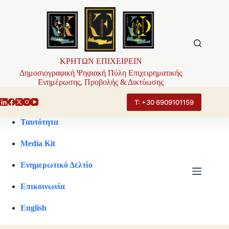
Μετάβαση
στο
περιεχόμενο
ΚΡΗΤΩΝ ΕΠΙΧΕΙΡΕΙΝ
Δημοσιογραφική Ψηφιακή Πύλη Επιχειρηματικής
Ενημέρωσης, Προβολής & Δικτύωσης
Τ: +30 6909101159
Ταυτότητα
Media Kit
Ενημερωτικό Δελτίο
Επικοινωνία
English