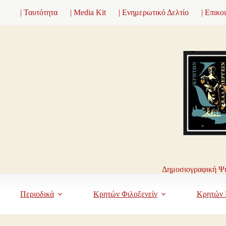
Μετάβαση
| Ταυτότητα
| Media Kit
| Ενημερωτικό Δελτίο
| Επικο
στο
περιεχόμενο
Δημοσιογραφική Ψη
Περιοδικά
Κρητών Φιλοξενείν
Κρητών 