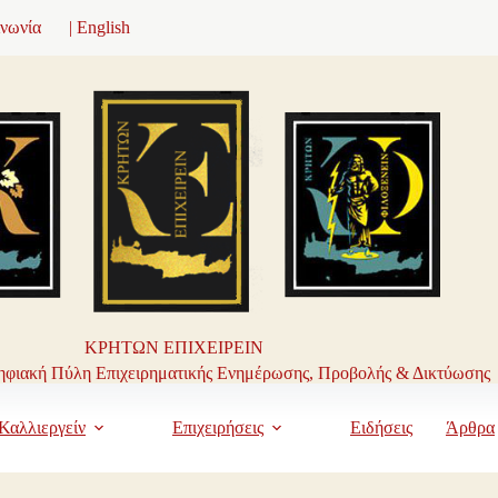
ινωνία
| English
ΚΡΗΤΩΝ ΕΠΙΧΕΙΡΕΙΝ
φιακή Πύλη Επιχειρηματικής Ενημέρωσης, Προβολής & Δικτύωσης
Καλλιεργείν
Επιχειρήσεις
Ειδήσεις
Άρθρα