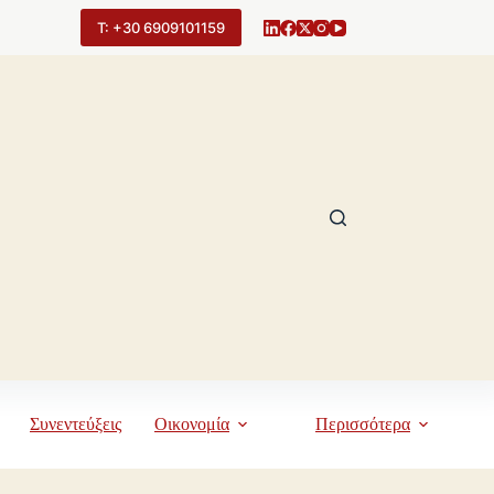
Τ: +30 6909101159
Συνεντεύξεις
Οικονομία
Περισσότερα