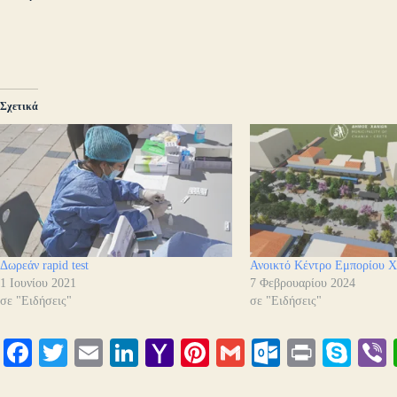
Σχετικά
Δωρεάν rapid test
Ανοικτό Κέντρο Εμπορίου Χ
1 Ιουνίου 2021
7 Φεβρουαρίου 2024
σε "Ειδήσεις"
σε "Ειδήσεις"
Fa
T
E
Li
Y
Pi
G
O
Pr
S
ce
wi
m
nk
ah
nt
m
ut
in
ky