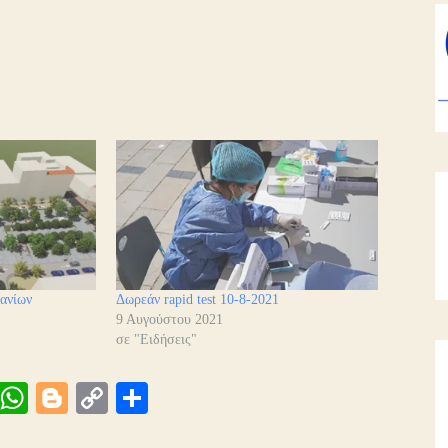
ανίων
Δωρεάν rapid test 10-8-2021
9 Αυγούστου 2021
σε "Ειδήσεις"
Vi
W
Bl
C
Μ
be
ha
og
op
οι