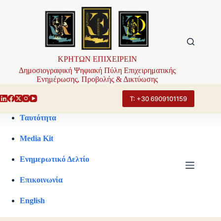
Μετάβαση
στο
περιεχόμενο
ΚΡΗΤΩΝ ΕΠΙΧΕΙΡΕΙΝ
Δημοσιογραφική Ψηφιακή Πύλη Επιχειρηματικής
Ενημέρωσης, Προβολής & Δικτύωσης
Τ: +30 6909101159
Ταυτότητα
Media Kit
Ενημερωτικό Δελτίο
Επικοινωνία
English