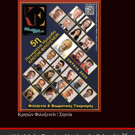
Κρητών Φιλοξενείν | Σητεία