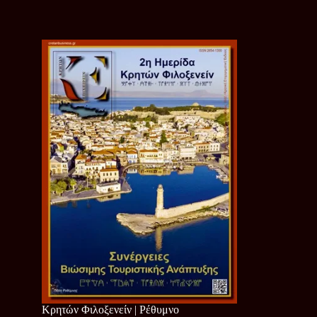
Κρητών Φιλοξενείν | Ρέθυμνο