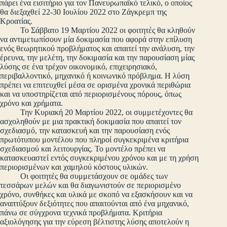
πάρει ένα εισιτήριο για τον Πανευρωπαϊκό τελικό, ο οποίος
θα διεξαχθεί 22-30 Ιουλίου 2022 στο Ζάγκρεμπ της
Κροατίας.
Το Σάββατο 19 Μαρτίου 2022 οι φοιτητές θα κληθούν
να αντιμετωπίσουν μία δοκιμασία που αφορά στην επίλυση
ενός θεωρητικού προβλήματος και απαιτεί την ανάλυση, την
έρευνα, την μελέτη, την δοκιμασία και την παρουσίαση μίας
λύσης σε ένα τρέχον οικονομικό, επιχειρησιακό,
περιβαλλοντικό, μηχανικό ή κοινωνικό πρόβλημα. Η λύση
πρέπει να επιτευχθεί μέσα σε ορισμένα χρονικά περιθώρια
και να υποστηρίζεται από περιορισμένους πόρους, όπως
χρόνο και χρήματα.
Την Κυριακή 20 Μαρτίου 2022, οι συμμετέχοντες θα
ασχοληθούν με μια πρακτική δοκιμασία που απαιτεί τον
σχεδιασμό, την κατασκευή και την παρουσίαση ενός
πρωτότυπου μοντέλου που πληροί συγκεκριμένα κριτήρια
σχεδιασμού και λειτουργίας. Το μοντέλο πρέπει να
κατασκευαστεί εντός συγκεκριμένου χρόνου και με τη χρήση
περιορισμένων και χαμηλού κόστους υλικών.
Οι φοιτητές θα συμμετάσχουν σε ομάδες των
τεσσάρων μελών και θα διαγωνιστούν σε περιορισμένο
χρόνο, συνθήκες και υλικά με σκοπό να εξασκήσουν και να
αναπτύξουν δεξιότητες που απαιτούνται από ένα μηχανικό,
πάνω σε σύγχρονα τεχνικά προβλήματα. Κριτήρια
αξιολόγησης για την εύρεση βέλτιστης λύσης αποτελούν η