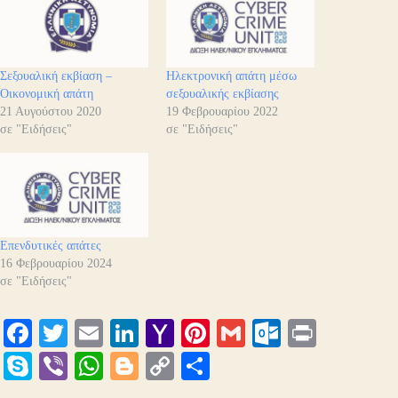
Σεξουαλική εκβίαση –
Ηλεκτρονική απάτη μέσω
Οικονομική απάτη
σεξουαλικής εκβίασης
21 Αυγούστου 2020
19 Φεβρουαρίου 2022
σε "Ειδήσεις"
σε "Ειδήσεις"
Επενδυτικές απάτες
16 Φεβρουαρίου 2024
σε "Ειδήσεις"
Fa
T
E
Li
Y
Pi
G
O
Pr
ce
wi
m
nk
ah
nt
m
ut
in
S
Vi
W
Bl
C
Μ
bo
tte
ail
ed
oo
er
ail
lo
t
ky
be
ha
og
op
οι