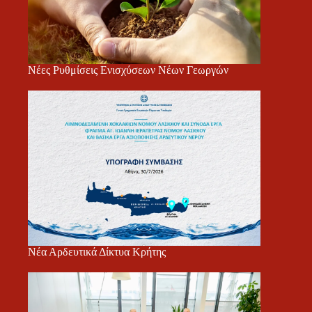
Νέες Ρυθμίσεις Ενισχύσεων Νέων Γεωργών
Νέα Αρδευτικά Δίκτυα Κρήτης