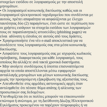
στοιχείων εισόδου σε λογαριασμούς με την αποστολή
μηνυμάτων.
• Οι λογαριασμοί κοινωνικής δικτύωσης καθώς και οι
λογαριασμοί ηλεκτρονικού ταχυδρομείου που συνδέονται με
αυτούς, πρέπει απαραίτητα να ασφαλίζονται με έλεγχο
ταυτότητας δύο (2) παραγόντων, έτσι ώστε σε περίπτωση που
οι χρήστες εισάγουν τα στοιχεία εισόδου των λογαριασμών
τους σε παραπλανητικές ιστοσελίδες (phishing pages) να
είναι αδύνατη η είσοδος σε αυτούς από τους δράστες.
• Χρησιμοποιήστε ένα νέο e-mail αποκλειστικά για να
συνδέσετε τους λογαριασμούς σας στα μέσα κοινωνικής
δικτύωσης.
• Ασφαλίστε τους λογαριασμούς σας με ισχυρούς κωδικούς
πρόσβασης, διαφορετικούς για κάθε λογαριασμό, τους
οποίους θα αλλάζετε ανά τακτά χρονικά διαστήματα.
• Μην ανοίγετε συνδέσμους ή ύποπτα επισυναπτόμενα
αρχεία τα οποία αποστέλλονται μέσω εφαρμογών
ανταλλαγής μηνυμάτων και μέσων κοινωνικής δικτύωσης
χωρίς την προηγούμενη εξακρίβωση της αξιοπιστίας τους.
• Απευθυνθείτε στις αρμόδιες αστυνομικές αρχές όταν
αντιληφθείτε ότι πέσατε θύμα απάτης ή αλίευσης των
προσωπικών σας δεδομένων.
Υπενθυμίζεται ότι οι πολίτες μπορούν να επικοινωνούν
επώνυμα ή ανώνυμα, με τη Διεύθυνση Δίωξης Ηλεκτρονικού
Εγκλήματος προκειμένου να παρέχουν πληροφορίες ή να