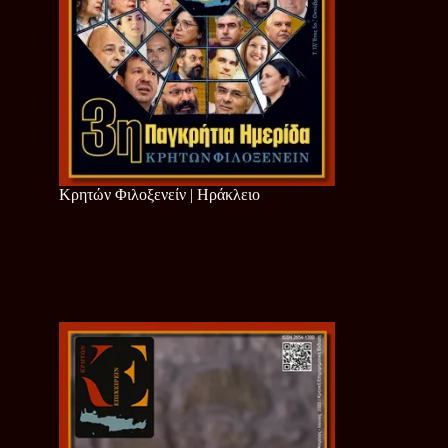
Κρητών Φιλοξενείν | Ηράκλειο