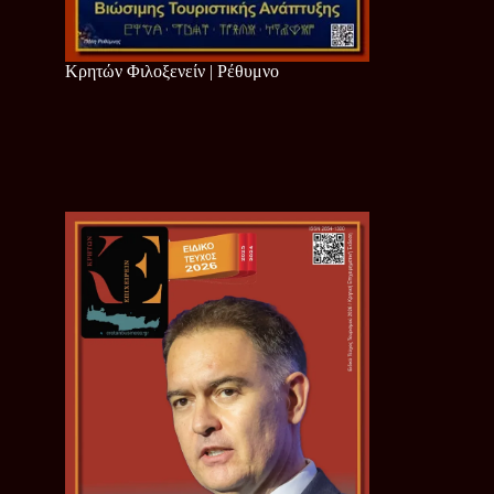
Κρητών Φιλοξενείν | Ρέθυμνο