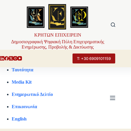
Μετάβαση
στο
περιεχόμενο
ΚΡΗΤΩΝ ΕΠΙΧΕΙΡΕΙΝ
Δημοσιογραφική Ψηφιακή Πύλη Επιχειρηματικής
Ενημέρωσης, Προβολής & Δικτύωσης
Τ: +30 6909101159
Ταυτότητα
Media Kit
Ενημερωτικό Δελτίο
Επικοινωνία
English