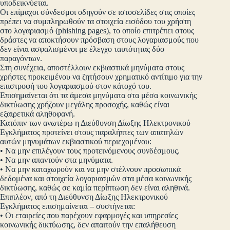
υποδεικνύεται.
Οι επίμαχοι σύνδεσμοι οδηγούν σε ιστοσελίδες στις οποίες
πρέπει να συμπληρωθούν τα στοιχεία εισόδου του χρήστη
στο λογαριασμό (phishing pages), το οποίο επιτρέπει στους
δράστες να αποκτήσουν πρόσβαση στους λογαριασμούς που
δεν είναι ασφαλισμένοι με έλεγχο ταυτότητας δύο
παραγόντων.
Στη συνέχεια, αποστέλλουν εκβιαστικά μηνύματα στους
χρήστες προκειμένου να ζητήσουν χρηματικό αντίτιμο για την
επιστροφή του λογαριασμού στον κάτοχό του.
Επισημαίνεται ότι τα άμεσα μηνύματα στα μέσα κοινωνικής
δικτύωσης χρήζουν μεγάλης προσοχής, καθώς είναι
εξαιρετικά αληθοφανή.
Κατόπιν των ανωτέρω η Διεύθυνση Δίωξης Ηλεκτρονικού
Εγκλήματος προτείνει στους παραλήπτες των απατηλών
αυτών μηνυμάτων εκβιαστικού περιεχομένου:
• Να μην επιλέγουν τους προτεινόμενους συνδέσμους.
• Να μην απαντούν στα μηνύματα.
• Να μην καταχωρούν και να μην στέλνουν προσωπικά
δεδομένα και στοιχεία λογαριασμών στα μέσα κοινωνικής
δικτύωσης, καθώς σε καμία περίπτωση δεν είναι αληθινά.
Επιπλέον, από τη Διεύθυνση Δίωξης Ηλεκτρονικού
Εγκλήματος επισημαίνεται – συστήνεται:
• Οι εταιρείες που παρέχουν εφαρμογές και υπηρεσίες
κοινωνικής δικτύωσης, δεν απαιτούν την επαλήθευση