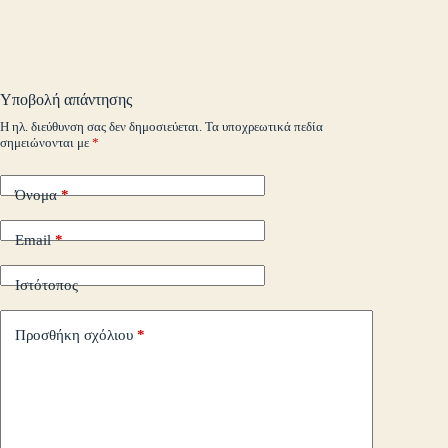
ok
r
In
M
es
ok
pe
r
ts
ge
y
ρ
ail
t
.c
A
r
Li
α
o
pp
nk
στ
Υποβολή απάντησης
m
εί
Η ηλ. διεύθυνση σας δεν δημοσιεύεται.
Τα υποχρεωτικά πεδία
σημειώνονται με
*
τε
Όνομα
*
Email
*
Ιστότοπος
Προσθήκη σχόλιου
*