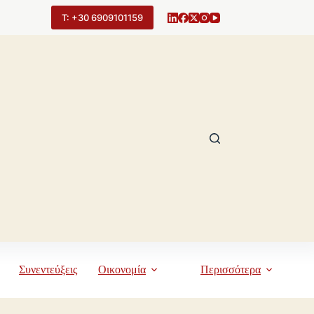
Τ: +30 6909101159
Συνεντεύξεις
Οικονομία
Περισσότερα