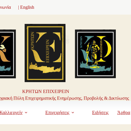
ινωνία
| English
ΚΡΗΤΩΝ ΕΠΙΧΕΙΡΕΙΝ
φιακή Πύλη Επιχειρηματικής Ενημέρωσης, Προβολής & Δικτύωσης
Καλλιεργείν
Επιχειρήσεις
Ειδήσεις
Άρθρα