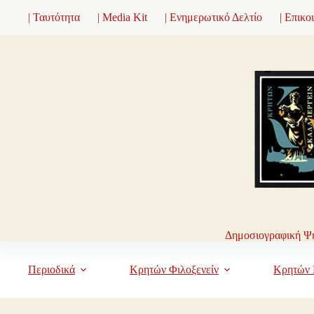
Μετάβαση
| Ταυτότητα
| Media Kit
| Ενημερωτικό Δελτίο
| Επικο
στο
περιεχόμενο
Δημοσιογραφική Ψη
Περιοδικά
Κρητών Φιλοξενείν
Κρητών 