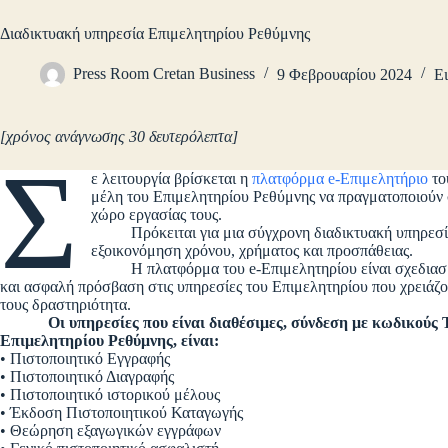
Διαδικτυακή υπηρεσία Επιμελητηρίου Ρεθύμνης
Press Room Cretan Business
9 Φεβρουαρίου 2024
Ει
[χρόνος ανάγνωσης 30 δευτερόλεπτα]
Σ
ε λειτουργία βρίσκεται η
πλατφόρμα e-Επιμελητήριο
το
μέλη του Επιμελητηρίου Ρεθύμνης να πραγματοποιούν σε
χώρο εργασίας τους.
Πρόκειται για μια σύγχρονη διαδικτυακή υπηρεσία, 
εξοικονόμηση χρόνου, χρήματος και προσπάθειας.
Η πλατφόρμα του e-Επιμελητηρίου είναι σχεδιασμένη
και ασφαλή πρόσβαση στις υπηρεσίες του Επιμελητηρίου που χρειάζοντ
τους δραστηριότητα.
Οι υπηρεσίες που είναι διαθέσιμες, σύνδεση με κωδικούς Tax
Επιμελητηρίου Ρεθύμνης, είναι:
• Πιστοποιητικό Εγγραφής
• Πιστοποιητικό Διαγραφής
• Πιστοποιητικό ιστορικού μέλους
• Έκδοση Πιστοποιητικού Καταγωγής
• Θεώρηση εξαγωγικών εγγράφων