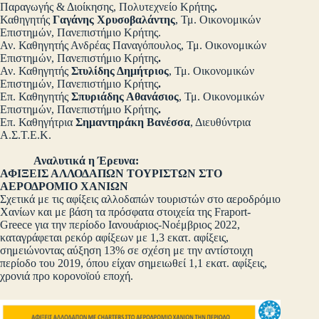
Παραγωγής & Διοίκησης, Πολυτεχνείο Κρήτης
.
Καθηγητής
Γαγάνης Χρυσοβαλάντης
, Τμ. Οικονομικών
Επιστημών, Πανεπιστήμιο Κρήτης.
Αν. Καθηγητής Ανδρέας Παναγόπουλος, Τμ. Οικονομικών
Επιστημών, Πανεπιστήμιο Κρήτης
.
Αν. Καθηγητής
Στυλίδης Δημήτριος
, Τμ. Οικονομικών
Επιστημών, Πανεπιστήμιο Κρήτης
.
Επ. Καθηγητής
Σπυριάδης Αθανάσιος
, Τμ. Οικονομικών
Επιστημών, Πανεπιστήμιο Κρήτης
.
Επ. Καθηγήτρια
Σημαντηράκη Βανέσσα
, Διευθύντρια
Α.Σ.Τ.Ε.Κ.
Αναλυτικά η Έρευνα:
ΑΦΙΞΕΙΣ ΑΛΛΟΔΑΠΩΝ ΤΟΥΡΙΣΤΩΝ ΣΤΟ
ΑΕΡΟΔΡΟΜΙΟ ΧΑΝΙΩΝ
Σχετικά με τις αφίξεις αλλοδαπών τουριστών στο αεροδρόμιο
Χανίων και με βάση τα πρόσφατα στοιχεία της Fraport-
Greece για την περίοδο Ιανουάριος-Νοέμβριος 2022,
καταγράφεται ρεκόρ αφίξεων με 1,3 εκατ. αφίξεις,
σημειώνοντας αύξηση 13% σε σχέση με την αντίστοιχη
περίοδο του 2019, όπου είχαν σημειωθεί 1,1 εκατ. αφίξεις,
χρονιά προ κορονοϊού εποχή.