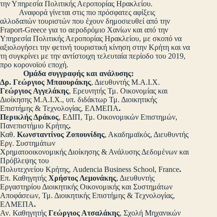
την Υπηρεσία Πολιτικής Αεροπορίας Ηρακλείου.
Αναφορά γίνεται στις πιο πρόσφατες αφίξεις
αλλοδαπών τουριστών που έχουν δημοσιευθεί από την
Fraport-Greece για το αεροδρόμιο Χανίων και από την
Υπηρεσία Πολιτικής Αεροπορίας Ηρακλείου, με σκοπό να
αξιολογήσει την φετινή τουριστική κίνηση στην Κρήτη και να
τη συγκρίνει με την αντίστοιχη τελευταία περίοδο του 2019,
προ κορονοϊού εποχή.
Ομάδα συγγραφής και ανάλυσης:
Δρ. Γεώργιος Μπαουράκης
, Διευθυντής Μ.Α.Ι.Χ.
Γεώργιος Αγγελάκης
, Ερευνητής Τμ. Οικονομίας και
Διοίκησης Μ.Α.Ι.Χ., υπ. διδάκτωρ Τμ. Διοικητικής
Επιστήμης & Τεχνολογίας, ΕΛΜΕΠΑ
.
Περικλής Δράκος
, ΕΔΙΠ, Τμ. Οικονομικών Επιστημών,
Πανεπιστήμιο Κρήτης
.
Καθ.
Κωνσταντίνος Ζοπουνίδης
, Ακαδημαϊκός, Διευθυντής
Εργ. Συστημάτων
Χρηματοοικονομικής Διοίκησης & Ανάλυσης Δεδομένων και
Πρόβλεψης του
Πολυτεχνείου Κρήτης, Audencia Business School, France
.
Επ. Καθηγητής
Χρήστος Λεμονάκης
, Διευθυντής
Εργαστηρίου Διοικητικής Οικονομικής και Συστημάτων
Αποφάσεων, Τμ. Διοικητικής Επιστήμης & Τεχνολογίας,
ΕΛΜΕΠΑ
.
Αν. Καθηγητής
Γεώργιος Ατσαλάκης
, Σχολή Μηχανικών