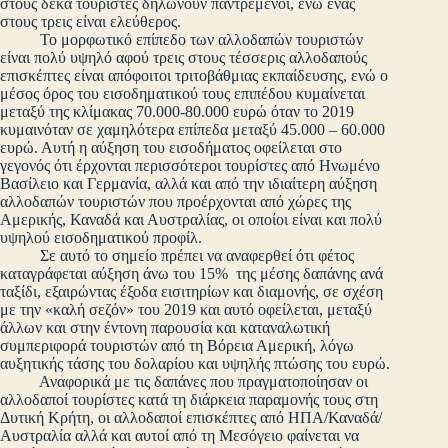
στους δέκα τουρίστες δηλώνουν παντρεμένοι, ενώ ένας
στους τρεις είναι ελεύθερος.
Το μορφωτικό επίπεδο των αλλοδαπών τουριστών
είναι πολύ υψηλό αφού τρεις στους τέσσερις αλλοδαπούς
επισκέπτες είναι απόφοιτοι τριτοβάθμιας εκπαίδευσης, ενώ ο
μέσος όρος του εισοδηματικού τους επιπέδου κυμαίνεται
μεταξύ της κλίμακας 70.000-80.000 ευρώ όταν το 2019
κυμαινόταν σε χαμηλότερα επίπεδα μεταξύ 45.000 – 60.000
ευρώ. Αυτή η αύξηση του εισοδήματος οφείλεται στο
γεγονός ότι έρχονται περισσότεροι τουρίστες από Ηνωμένο
Βασίλειο και Γερμανία, αλλά και από την ιδιαίτερη αύξηση
αλλοδαπών τουριστών που προέρχονται από χώρες της
Αμερικής, Καναδά και Αυστραλίας, οι οποίοι είναι και πολύ
υψηλού εισοδηματικού προφίλ.
Σε αυτό το σημείο πρέπει να αναφερθεί ότι φέτος
καταγράφεται αύξηση άνω του 15% της μέσης δαπάνης ανά
ταξίδι, εξαιρώντας έξοδα εισιτηρίων και διαμονής, σε σχέση
με την «καλή σεζόν» του 2019 και αυτό οφείλεται, μεταξύ
άλλων και στην έντονη παρουσία και καταναλωτική
συμπεριφορά τουριστών από τη Βόρεια Αμερική, λόγω
αυξητικής τάσης του δολαρίου και υψηλής πτώσης του ευρώ.
Αναφορικά με τις δαπάνες που πραγματοποίησαν οι
αλλοδαποί τουρίστες κατά τη διάρκεια παραμονής τους στη
Δυτική Κρήτη, οι αλλοδαποί επισκέπτες από ΗΠΑ/Καναδά/
Αυστραλία αλλά και αυτοί από τη Μεσόγειο φαίνεται να