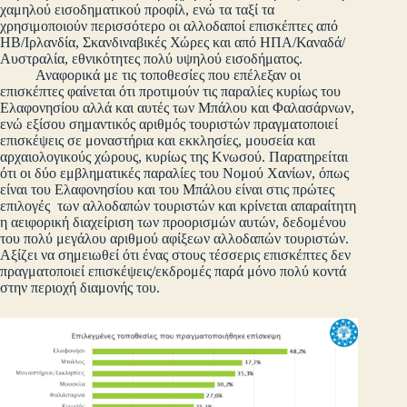
χαμηλού εισοδηματικού προφίλ, ενώ τα ταξί τα
χρησιμοποιούν περισσότερο οι αλλοδαποί επισκέπτες από
ΗΒ/Ιρλανδία, Σκανδιναβικές Χώρες και από ΗΠΑ/Καναδά/
Αυστραλία, εθνικότητες πολύ υψηλού εισοδήματος.
Αναφορικά με τις τοποθεσίες που επέλεξαν οι
επισκέπτες φαίνεται ότι προτιμούν τις παραλίες κυρίως του
Ελαφονησίου αλλά και αυτές των Μπάλου και Φαλασάρνων,
ενώ εξίσου σημαντικός αριθμός τουριστών πραγματοποιεί
επισκέψεις σε μοναστήρια και εκκλησίες, μουσεία και
αρχαιολογικούς χώρους, κυρίως της Κνωσού. Παρατηρείται
ότι οι δύο εμβληματικές παραλίες του Νομού Χανίων, όπως
είναι του Ελαφονησίου και του Μπάλου είναι στις πρώτες
επιλογές των αλλοδαπών τουριστών και κρίνεται απαραίτητη
η αειφορική διαχείριση των προορισμών αυτών, δεδομένου
του πολύ μεγάλου αριθμού αφίξεων αλλοδαπών τουριστών.
Αξίζει να σημειωθεί ότι ένας στους τέσσερις επισκέπτες δεν
πραγματοποιεί επισκέψεις/εκδρομές παρά μόνο πολύ κοντά
στην περιοχή διαμονής του.