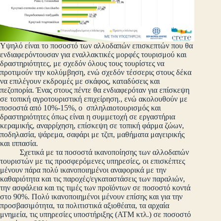
Υψηλό είναι το ποσοστό των αλλοδαπών επισκεπτών που θα
ενδιαφερόντουσαν για εναλλακτικές μορφές τουρισμού και
δραστηριότητες, με σχεδόν όλους τους τουρίστες να
προτιμούν την κολύμβηση, ενώ σχεδόν τέσσερις στους δέκα
να επιλέγουν εκδρομές με σκάφος, καταδύσεις και
πεζοπορία. Ένας στους πέντε θα ενδιαφερόταν για επίσκεψη
σε τοπική αγροτουριστική επιχείρηση., ενώ ακολουθούν με
ποσοστά από 10%-15%, ο σπληλαιοτουρισμός και
δραστηριότητες όπως είναι η συμμετοχή σε εργαστήρια
κεραμικής, αναρρίχηση, επίσκεψη σε τοπική φάρμα ζώων,
ποδηλασία, ψάρεμα, σαφάρι με τζιπ, μαθήματα μαγειρικής
και ιππασία.
Σχετικά με τα ποσοστά ικανοποίησης των αλλοδαπών
τουριστών με τις προσφερόμενες υπηρεσίες, οι επισκέπτες
μένουν πάρα πολύ ικανοποιημένοι αναφορικά με την
καθαριότητα και τις παροχές/εγκαταστάσεις των παραλιών,
την ασφάλεια και τις τιμές των προϊόντων σε ποσοστό κοντά
στο 90%. Πολύ ικανοποιημένοι μένουν επίσης και για την
προσβασιμότητα, τα πολιτιστικά αξιοθέατα, τα αρχαία
μνημεία, τις υπηρεσίες υποστήριξης (ΑΤΜ κτλ.) σε ποσοστό