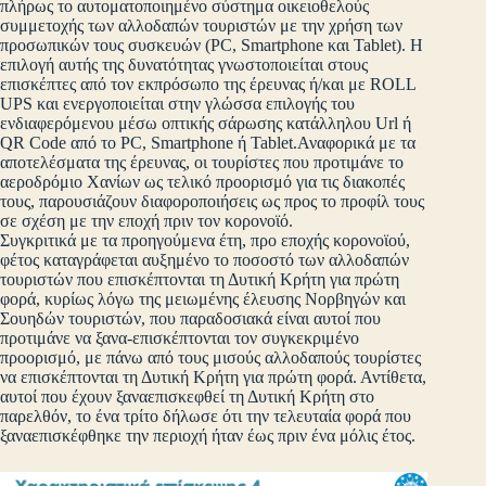
πλήρως το αυτοματοποιημένο σύστημα οικειοθελούς
συμμετοχής των αλλοδαπών τουριστών με την χρήση των
προσωπικών τους συσκευών (PC, Smartphone και Tablet). Η
επιλογή αυτής της δυνατότητας γνωστοποιείται στους
επισκέπτες από τον εκπρόσωπο της έρευνας ή/και με ROLL
UPS και ενεργοποιείται στην γλώσσα επιλογής του
ενδιαφερόμενου μέσω οπτικής σάρωσης κατάλληλου Url ή
QR Code από το PC, Smartphone ή Tablet.Αναφορικά με τα
αποτελέσματα της έρευνας, οι τουρίστες που προτιμάνε το
αεροδρόμιο Χανίων ως τελικό προορισμό για τις διακοπές
τους, παρουσιάζουν διαφοροποιήσεις ως προς το προφίλ τους
σε σχέση με την εποχή πριν τον κορονοϊό.
Συγκριτικά με τα προηγούμενα έτη, προ εποχής κορονοϊού,
φέτος καταγράφεται αυξημένο το ποσοστό των αλλοδαπών
τουριστών που επισκέπτονται τη Δυτική Κρήτη για πρώτη
φορά, κυρίως λόγω της μειωμένης έλευσης Νορβηγών και
Σουηδών τουριστών, που παραδοσιακά είναι αυτοί που
προτιμάνε να ξανα-επισκέπτονται τον συγκεκριμένο
προορισμό, με πάνω από τους μισούς αλλοδαπούς τουρίστες
να επισκέπτονται τη Δυτική Κρήτη για πρώτη φορά. Αντίθετα,
αυτοί που έχουν ξαναεπισκεφθεί τη Δυτική Κρήτη στο
παρελθόν, το ένα τρίτο δήλωσε ότι την τελευταία φορά που
ξαναεπισκέφθηκε την περιοχή ήταν έως πριν ένα μόλις έτος.