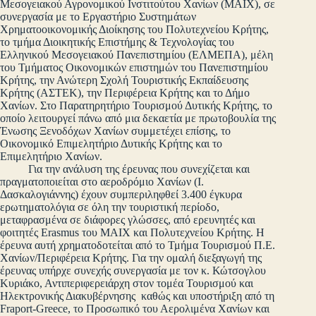
Μεσογειακού Αγρονομικού Ινστιτούτου Χανίων (ΜΑΙΧ), σε
συνεργασία με το Εργαστήριο Συστημάτων
Χρηματοοικονομικής Διοίκησης του Πολυτεχνείου Κρήτης,
το τμήμα Διοικητικής Επιστήμης & Τεχνολογίας του
Ελληνικού Μεσογειακού Πανεπιστημίου (ΕΛΜΕΠΑ), μέλη
του Τμήματος Οικονομικών επιστημών του Πανεπιστημίου
Κρήτης, την Ανώτερη Σχολή Τουριστικής Εκπαίδευσης
Κρήτης (ΑΣΤΕΚ), την Περιφέρεια Κρήτης και το Δήμο
Χανίων. Στο Παρατηρητήριο Τουρισμού Δυτικής Κρήτης, το
οποίο λειτουργεί πάνω από μια δεκαετία με πρωτοβουλία της
Ένωσης Ξενοδόχων Χανίων συμμετέχει επίσης, το
Οικονομικό Επιμελητήριο Δυτικής Κρήτης και το
Επιμελητήριο Χανίων.
Για την ανάλυση της έρευνας που συνεχίζεται και
πραγματοποιείται στο αεροδρόμιο Χανίων (Ι.
Δασκαλογιάννης) έχουν συμπεριληφθεί 3.400 έγκυρα
ερωτηματολόγια σε όλη την τουριστική περίοδο,
μεταφρασμένα σε διάφορες γλώσσες, από ερευνητές και
φοιτητές Erasmus του ΜΑΙΧ και Πολυτεχνείου Κρήτης. Η
έρευνα αυτή χρηματοδοτείται από το Τμήμα Τουρισμού Π.Ε.
Χανίων/Περιφέρεια Κρήτης. Για την ομαλή διεξαγωγή της
έρευνας υπήρχε συνεχής συνεργασία με τον κ. Κώτσογλου
Κυριάκο, Αντιπεριφερειάρχη στον τομέα Τουρισμού και
Ηλεκτρονικής Διακυβέρνησης καθώς και υποστήριξη από τη
Fraport-Greece, το Προσωπικό του Αερολιμένα Χανίων και