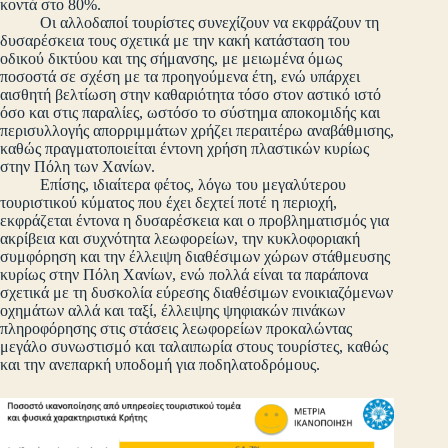
κοντά στο 80%.
Οι αλλοδαποί τουρίστες συνεχίζουν να εκφράζουν τη
δυσαρέσκεια τους σχετικά με την κακή κατάσταση του
οδικού δικτύου και της σήμανσης, με μειωμένα όμως
ποσοστά σε σχέση με τα προηγούμενα έτη, ενώ υπάρχει
αισθητή βελτίωση στην καθαριότητα τόσο στον αστικό ιστό
όσο και στις παραλίες, ωστόσο το σύστημα αποκομιδής και
περισυλλογής απορριμμάτων χρήζει περαιτέρω αναβάθμισης,
καθώς πραγματοποιείται έντονη χρήση πλαστικών κυρίως
στην Πόλη των Χανίων.
Επίσης, ιδιαίτερα φέτος, λόγω του μεγαλύτερου
τουριστικού κύματος που έχει δεχτεί ποτέ η περιοχή,
εκφράζεται έντονα η δυσαρέσκεια και ο προβληματισμός για
ακρίβεια και συχνότητα λεωφορείων, την κυκλοφοριακή
συμφόρηση και την έλλειψη διαθέσιμων χώρων στάθμευσης
κυρίως στην Πόλη Χανίων, ενώ πολλά είναι τα παράπονα
σχετικά με τη δυσκολία εύρεσης διαθέσιμων ενοικιαζόμενων
οχημάτων αλλά και ταξί, έλλειψης ψηφιακών πινάκων
πληροφόρησης στις στάσεις λεωφορείων προκαλώντας
μεγάλο συνωστισμό και ταλαιπωρία στους τουρίστες, καθώς
και την ανεπαρκή υποδομή για ποδηλατοδρόμους.