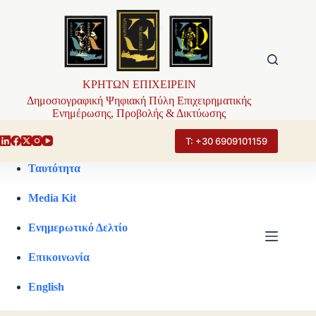
Μετάβαση
στο
περιεχόμενο
ΚΡΗΤΩΝ ΕΠΙΧΕΙΡΕΙΝ
Δημοσιογραφική Ψηφιακή Πύλη Επιχειρηματικής
Ενημέρωσης, Προβολής & Δικτύωσης
Τ: +30 6909101159
Ταυτότητα
Media Kit
Ενημερωτικό Δελτίο
Επικοινωνία
English