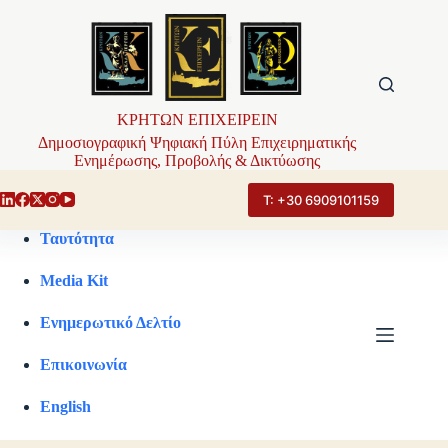
Μετάβαση
στο
περιεχόμενο
ΚΡΗΤΩΝ ΕΠΙΧΕΙΡΕΙΝ
Δημοσιογραφική Ψηφιακή Πύλη Επιχειρηματικής
Ενημέρωσης, Προβολής & Δικτύωσης
Τ: +30 6909101159
Ταυτότητα
Media Kit
Ενημερωτικό Δελτίο
Επικοινωνία
English