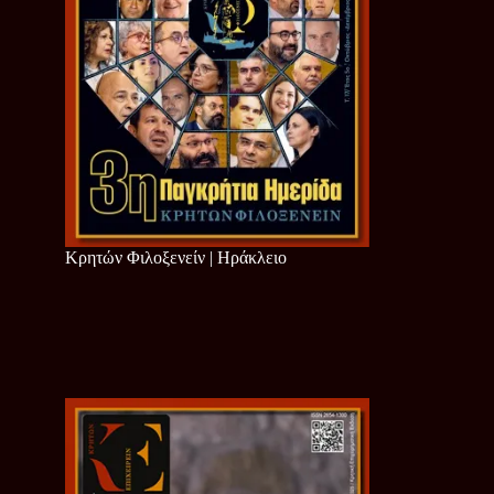
Κρητών Φιλοξενείν | Ηράκλειο