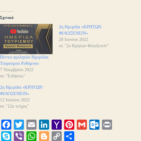
Σχετικά
2η Ημερίδα «ΚΡΗΤΩΝ
ΦΙΛΟΞΕΝΕΙΝ»
28 Ιουνίου 2022
σε "2ο Κρητών Φιλοξενείν"
Βίντεο ομιλητών Ημερίδας
Τουρισμού Ρεθύμνου
7 Νοεμβρίου 2022
σε "Ειδήσεις"
2η Ημερίδα «ΚΡΗΤΩΝ
ΦΙΛΟΞΕΝΕΙΝ»
12 Ιουλίου 2022
σε "12ο τεύχος"
Fa
T
E
Li
Y
Pi
G
O
Pr
ce
wi
m
nk
ah
nt
m
ut
in
S
Vi
W
Bl
C
Μ