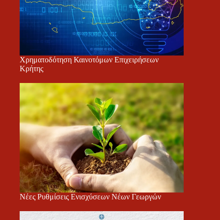
Χρηματοδότηση Καινοτόμων Επιχειρήσεων
Κρήτης
Νέες Ρυθμίσεις Ενισχύσεων Νέων Γεωργών